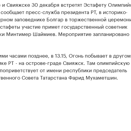
е и Свияжске 30 декабря встретят Эстафету Олимпий
 сообщает пресс-служба президента РТ, в историко-
урном заповеднике Болгар в торжественной церемон
эстафеты участие примет государственный советник
ки Минтимер Шаймиев. Мероприятие запланировано 
ми часами позднее, в 13.15, Огонь побывает в другом
ке РТ - на острове-граде Свияжск. Там олимпийскую
 поприветствует от имени республики председатель
твенного Совета Татарстана Фарид Мухаметшин.