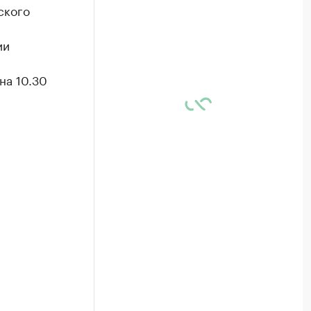
ского
ии
на 10.30