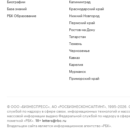
Матч Первой лиги перенесли из-за
Биографии
Калининград
проблем с вылетом «Сочи» в Москву
База знаний
Краснодарский край
Спорт
РБК Образование
Нижний Новгород
Перешедший в «Лидс» Траффорд стал
Пермский край
самым дорогим британским вратарем
Ростов-на-Дону
Спорт
Как устроены приватные террасы в
Татарстан
квартирах «Серии плюс»
Тюмень
РБК и ПИК Серия плюс
Черноземье
Аэропорт Домодедово открыли для
Кавказ
приема и вылета самолетов
Карелия
Политика
Женщина и ребенок погибли во время
Мурманск
непогоды в Смоленске
Приморский край
Общество
Загрузить еще
© ООО «БИЗНЕСПРЕСС», АО «РОСБИЗНЕСКОНСАЛТИНГ», 1995–2026. Сообщ
службой по надзору в сфере связи, информационных технологий и масс
массовой информации выдано Федеральной службой по надзору в сфере
пометкой «РБК».
letters@rbc.ru
18+
Владельцем сайта является информационное агентство «РБК».