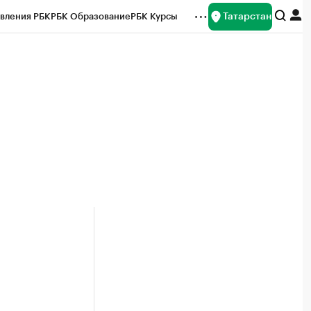
Татарстан
вления РБК
РБК Образование
РБК Курсы
рейтинги
Франшизы
Газета
ок наличной валюты