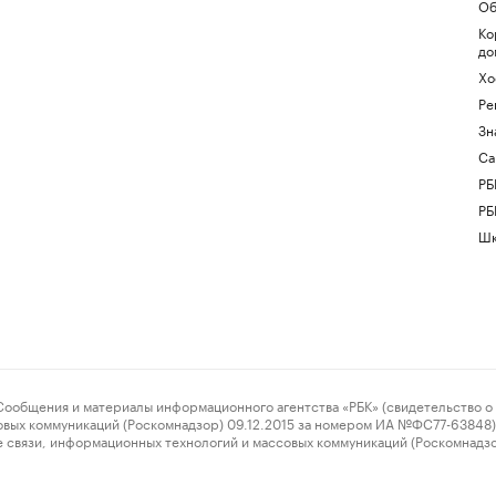
Об
Ко
до
Хо
Ре
Зн
Са
РБ
РБ
Шк
ения и материалы информационного агентства «РБК» (свидетельство о 
овых коммуникаций (Роскомнадзор) 09.12.2015 за номером ИА №ФС77-63848) 
 связи, информационных технологий и массовых коммуникаций (Роскомнадз