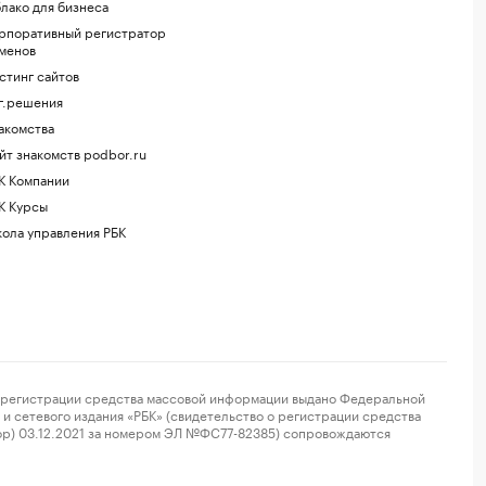
лако для бизнеса
рпоративный регистратор
менов
стинг сайтов
г.решения
акомства
йт знакомств podbor.ru
К Компании
К Курсы
ола управления РБК
регистрации средства массовой информации выдано Федеральной
и сетевого издания «РБК» (свидетельство о регистрации средства
ор) 03.12.2021 за номером ЭЛ №ФС77-82385) сопровождаются