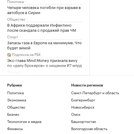
Политика
Четыре человека погибли при взрыве в
автобусе в Сирии
Общество
В Африке поддержали Инфантино
после скандала с продажей прав ЧМ
Спорт
Запасы газа в Европе на минимуме. Что
будет зимой
Подписка на РБК
Экс-глава Mind Money признала вину
по «делу брокеров» о хищении ₽7 млрд
Финансы
Как изучали Луну: от изобретения
телескопа до высадки. Видео РБК
Рубрики
Новости регионов
Общество
Политика
Санкт-Петербург и область
Трамп заявил о прогрессе в
Экономика
Екатеринбург
урегулировании украинского
конфликта
Общество
Новосибирск
Политика
Бизнес
Омск
Гендиректор «ИжАвиа» объявил об
Технологии и медиа
Башкортостан
увольнении
Финансы
Вологодская область
Политика