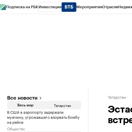
Подписка на РБК
Инвестиции
Мероприятия
Отрасли
Недви
РБК Life
Тренды
Визионеры
Национальные проекты
Город
Стиль
Кр
Спецпроекты СПб
Конференции СПб
Спецпроекты
Проверка конт
Татарстан
Все новости
Татарстан
Весь мир
Эста
В США в аэропорту задержали
мужчину, угрожавшего взорвать бомбу
встре
на рейсе
Общество