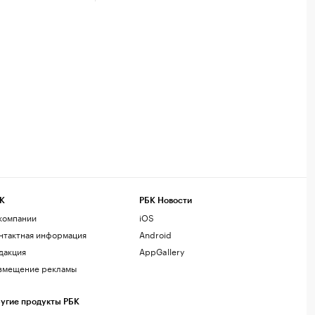
К
РБК Новости
компании
iOS
нтактная информация
Android
дакция
AppGallery
змещение рекламы
угие продукты РБК