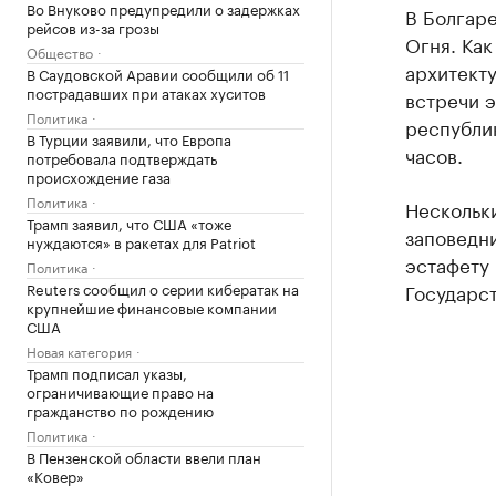
Во Внуково предупредили о задержках
В Болгар
рейсов из-за грозы
Огня. Как
Общество
архитект
В Саудовской Аравии сообщили об 11
пострадавших при атаках хуситов
встречи 
Политика
республи
В Турции заявили, что Европа
часов.
потребовала подтверждать
происхождение газа
Политика
Нескольки
Трамп заявил, что США «тоже
заповедни
нуждаются» в ракетах для Patriot
эстафету
Политика
Reuters сообщил о серии кибератак на
Государс
крупнейшие финансовые компании
США
Новая категория
Трамп подписал указы,
ограничивающие право на
гражданство по рождению
Политика
В Пензенской области ввели план
«Ковер»