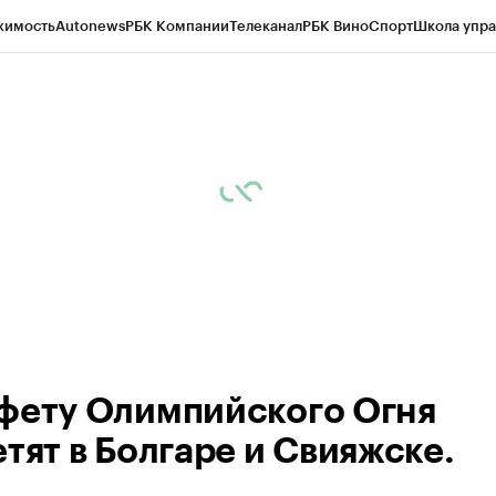
жимость
Autonews
РБК Компании
Телеканал
РБК Вино
Спорт
Школа упра
ипто
РБК Бизнес-среда
Дискуссионный клуб
Исследования
Кредитные 
рагентов
Политика
Экономика
Бизнес
Технологии и медиа
Финансы
Рын
фету Олимпийского Огня
тят в Болгаре и Свияжске.