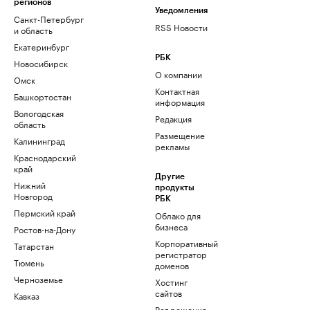
регионов
Уведомления
Санкт-Петербург
RSS Новости
и область
Екатеринбург
РБК
Новосибирск
О компании
Омск
Контактная
Башкортостан
информация
Вологодская
Редакция
область
Размещение
Калининград
рекламы
Краснодарский
край
Другие
Нижний
продукты
Новгород
РБК
Пермский край
Облако для
бизнеса
Ростов-на-Дону
Корпоративный
Татарстан
регистратор
Тюмень
доменов
Черноземье
Хостинг
сайтов
Кавказ
Рег.решения