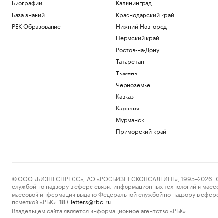
Торонто
Биографии
Калининград
Спорт
База знаний
Краснодарский край
Балицкий сообщил об ударе дрона ВСУ
РБК Образование
Нижний Новгород
по рейсовому автобусу
Пермский край
Политика
Ростов-на-Дону
Зачем экономике России нужна
товарная биржа
Татарстан
РБК и Петербургская Биржа
Тюмень
Посольство Украины сообщило о
Черноземье
повреждении украинского памятника в
Кавказ
Польше
Карелия
Политика
Бывший сотрудник Google запустил
Мурманск
сервис, пародирующий работу чат-
Приморский край
бота
Тренды
Загрузить еще
© ООО «БИЗНЕСПРЕСС», АО «РОСБИЗНЕСКОНСАЛТИНГ», 1995–2026. Сообщ
службой по надзору в сфере связи, информационных технологий и масс
массовой информации выдано Федеральной службой по надзору в сфере
пометкой «РБК».
letters@rbc.ru
18+
Владельцем сайта является информационное агентство «РБК».