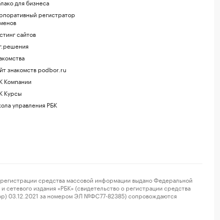
лако для бизнеса
рпоративный регистратор
менов
стинг сайтов
г.решения
акомства
йт знакомств podbor.ru
К Компании
К Курсы
ола управления РБК
регистрации средства массовой информации выдано Федеральной
и сетевого издания «РБК» (свидетельство о регистрации средства
ор) 03.12.2021 за номером ЭЛ №ФС77-82385) сопровождаются