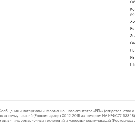
Об
Ко
до
Хо
Ре
Зн
Са
РБ
РБ
Шк
ения и материалы информационного агентства «РБК» (свидетельство о 
овых коммуникаций (Роскомнадзор) 09.12.2015 за номером ИА №ФС77-63848) 
 связи, информационных технологий и массовых коммуникаций (Роскомнадз