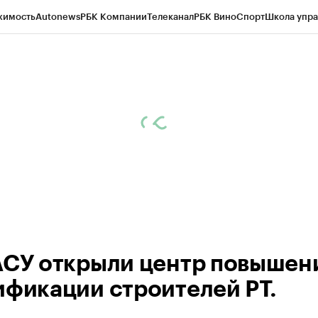
жимость
Autonews
РБК Компании
Телеканал
РБК Вино
Спорт
Школа упра
ипто
РБК Бизнес-среда
Дискуссионный клуб
Исследования
Кредитные 
рагентов
Политика
Экономика
Бизнес
Технологии и медиа
Финансы
Рын
АСУ открыли центр повышен
ификации строителей РТ.