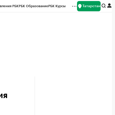
Татарстан
вления РБК
РБК Образование
РБК Курсы
рейтинги
Франшизы
Газета
ок наличной валюты
ия