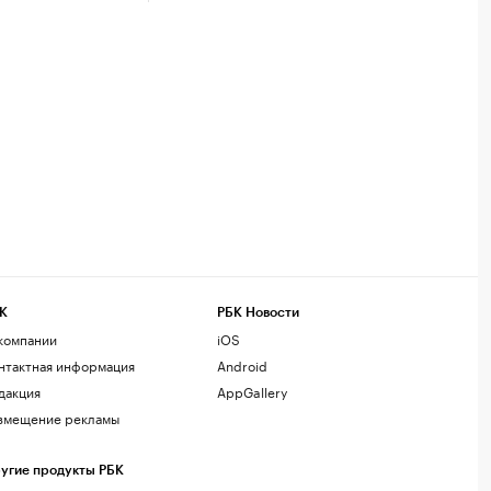
К
РБК Новости
компании
iOS
нтактная информация
Android
дакция
AppGallery
змещение рекламы
угие продукты РБК