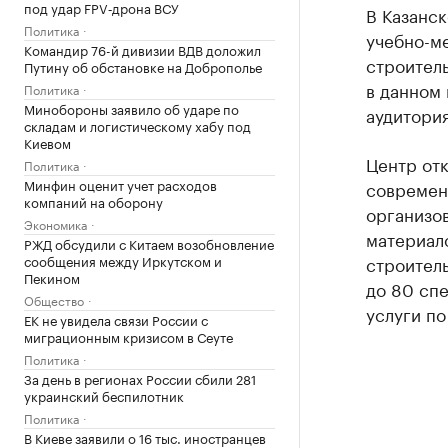
под удар FPV‑дрона ВСУ
В Казанс
Политика
учебно-м
Командир 76-й дивизии ВДВ доложил
строитель
Путину об обстановке на Доброполье
в данном 
Политика
Минобороны заявило об ударе по
аудитория
складам и логистическому хабу под
Киевом
Центр от
Политика
Минфин оценит учет расходов
современ
компаний на оборону
организо
Экономика
материало
РЖД обсудили с Китаем возобновление
сообщения между Иркутском и
строител
Пекином
до 80 спе
Общество
услуги по
ЕК не увидела связи России с
миграционным кризисом в Сеуте
Политика
За день в регионах России сбили 281
украинский беспилотник
Политика
В Киеве заявили о 16 тыс. иностранцев