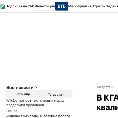
Подписка на РБК
Инвестиции
Мероприятия
Отрасли
Недви
РБК Life
Тренды
Визионеры
Национальные проекты
Город
Стиль
Кр
Спецпроекты СПб
Конференции СПб
Спецпроекты
Проверка конт
Татарстан
Все новости
Татарстан
Весь мир
В КГ
Wildberries объявил о новых мерах
поддержки продавцов
квал
Бизнес
Машина врио главы Шебекино попала