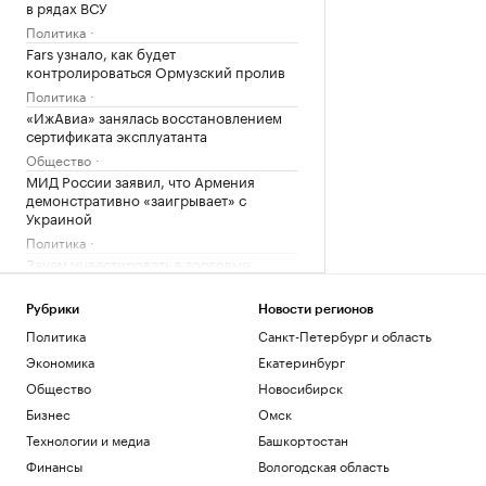
в рядах ВСУ
Политика
Fars узнало, как будет
контролироваться Ормузский пролив
Политика
«ИжАвиа» занялась восстановлением
сертификата эксплуатанта
Общество
МИД России заявил, что Армения
демонстративно «заигрывает» с
Украиной
Политика
Зачем инвестировать в торговые
пространства на первых этажах
РБК и ПИК Серия плюс
Рубрики
Новости регионов
Как принять квартиру в новостройке и
Политика
Санкт-Петербург и область
не пропустить дефекты
Экономика
Екатеринбург
РБК Компании
Общество
Новосибирск
Минобороны показало удар «Гераней»
по локомотиву и подстанции ВСУ
Бизнес
Омск
Политика
Технологии и медиа
Башкортостан
Александрова первой вышла в
Финансы
Вологодская область
четвертый круг «тысячника» WTA в