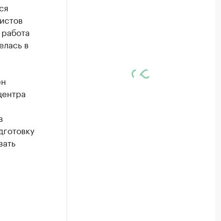
ся
истов
 работа
елась в
ен
центра
в
дготовку
вать