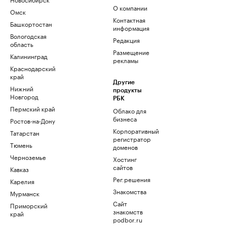
О компании
Омск
Контактная
Башкортостан
информация
Вологодская
Редакция
область
Размещение
Калининград
рекламы
Краснодарский
край
Другие
Нижний
продукты
Новгород
РБК
Пермский край
Облако для
бизнеса
Ростов-на-Дону
Корпоративный
Татарстан
регистратор
Тюмень
доменов
Черноземье
Хостинг
сайтов
Кавказ
Рег.решения
Карелия
Знакомства
Мурманск
Сайт
Приморский
знакомств
край
podbor.ru