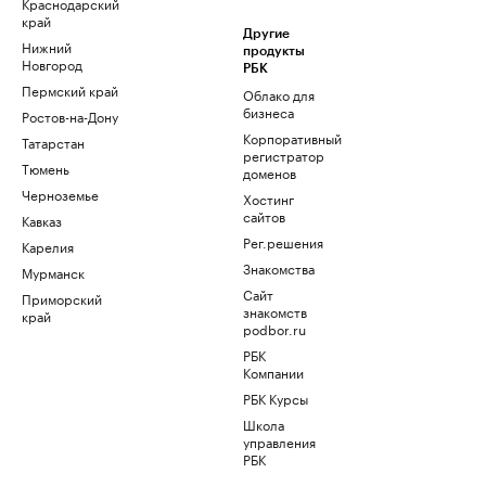
Краснодарский
край
Другие
Нижний
продукты
Новгород
РБК
Пермский край
Облако для
бизнеса
Ростов-на-Дону
Корпоративный
Татарстан
регистратор
Тюмень
доменов
Черноземье
Хостинг
сайтов
Кавказ
Рег.решения
Карелия
Знакомства
Мурманск
Сайт
Приморский
знакомств
край
podbor.ru
РБК
Компании
РБК Курсы
Школа
управления
РБК