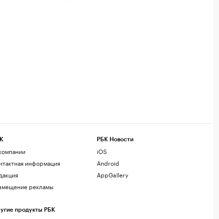
К
РБК Новости
компании
iOS
нтактная информация
Android
дакция
AppGallery
змещение рекламы
угие продукты РБК