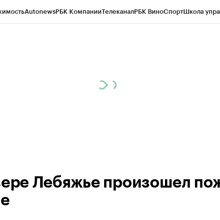
жимость
Autonews
РБК Компании
Телеканал
РБК Вино
Спорт
Школа упра
ипто
РБК Бизнес-среда
Дискуссионный клуб
Исследования
Кредитные 
рагентов
Политика
Экономика
Бизнес
Технологии и медиа
Финансы
Рын
зере Лебяжье произошел по
фе