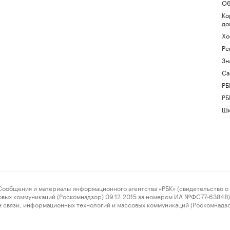
Об
Ко
до
Хо
Ре
Зн
Са
РБ
РБ
Шк
ения и материалы информационного агентства «РБК» (свидетельство о 
овых коммуникаций (Роскомнадзор) 09.12.2015 за номером ИА №ФС77-63848) 
 связи, информационных технологий и массовых коммуникаций (Роскомнадз