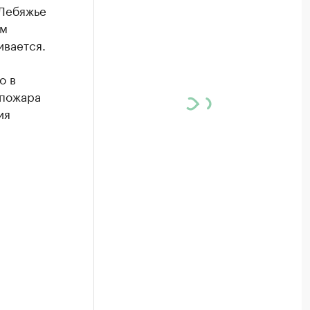
 Лебяжье
ом
ивается.
о в
 пожара
ия