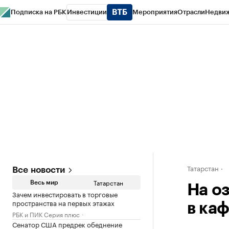
Подписка на РБК
Инвестиции
Мероприятия
Отрасли
Недви
РБК Life
Тренды
Визионеры
Национальные проекты
Город
Стиль
Кр
Спецпроекты СПб
Конференции СПб
Спецпроекты
Проверка конт
Татарстан
Все новости
Татарстан
Весь мир
На о
Зачем инвестировать в торговые
пространства на первых этажах
в ка
РБК и ПИК Серия плюс
Сенатор США предрек обеднение