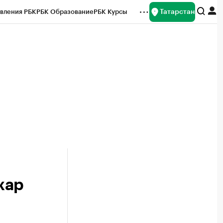
Татарстан
вления РБК
РБК Образование
РБК Курсы
рейтинги
Франшизы
Газета
ок наличной валюты
жар