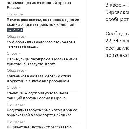
американцев из-за санкций против
В кафе «
России
Кировског
Политика
сообщает
В вузах рассказали, как прошла одна из
«самых жарких» приемных кампаний
РАДИО
Сообщени
Общество
22.34 час
СКА обменял канадского легионера в
составила
«Салават Юлаев»
Спорт
привлекал
Какие улицы перекроют в Москве из-за
триатлона 8 августа. Карта
Общество
Мельникова назвала мерзким отказ
Хорватии в выдаче виз россиянам
Спорт
Сенат США одобрил ужесточение
санкций против России и Ирана
Политика
Водитель автобуса сбил ногой дрон со
взрывчаткой в аэропорту Лейпцига
Политика
В Аргентине массажист рассказал о