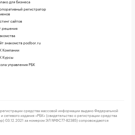
лако для бизнеса
рпоративный регистратор
менов
стинг сайтов
г.решения
акомства
йт знакомств podbor.ru
К Компании
К Курсы
ола управления РБК
регистрации средства массовой информации выдано Федеральной
и сетевого издания «РБК» (свидетельство о регистрации средства
ор) 03.12.2021 за номером ЭЛ №ФС77-82385) сопровождаются