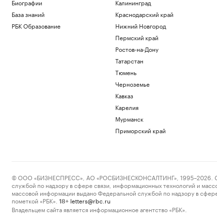
Биографии
Калининград
жильцом» Белого дома и остановил
стройку
База знаний
Краснодарский край
Политика
РБК Образование
Нижний Новгород
Зеленский впервые за время
Пермский край
президентства прибыл в Сербию
Ростов-на-Дону
Политика
Как перейти «порог недоверия»:
Татарстан
Слащева и Wylsacom — о новых
Тюмень
технологиях
РАДИО
Черноземье
Технологии и медиа
Кавказ
Посольство России назвало инцидент с
дроном в Лейпциге провокацией
Карелия
Политика
Мурманск
Рубио рассказал, как США затягивают
Приморский край
«петлю» вокруг Кубы
Политика
Загрузить еще
© ООО «БИЗНЕСПРЕСС», АО «РОСБИЗНЕСКОНСАЛТИНГ», 1995–2026. Сообщ
службой по надзору в сфере связи, информационных технологий и масс
массовой информации выдано Федеральной службой по надзору в сфере
пометкой «РБК».
letters@rbc.ru
18+
Владельцем сайта является информационное агентство «РБК».