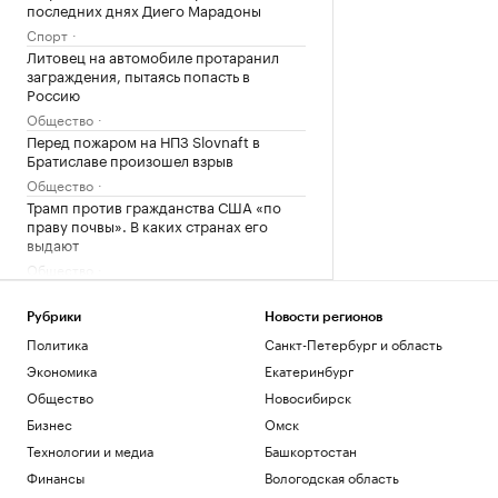
последних днях Диего Марадоны
Спорт
Литовец на автомобиле протаранил
заграждения, пытаясь попасть в
Россию
Общество
Перед пожаром на НПЗ Slovnaft в
Братиславе произошел взрыв
Общество
Трамп против гражданства США «по
праву почвы». В каких странах его
выдают
Общество
19-летняя россиянка впервые победила
соперницу из топ-20 на турнире WTA
Рубрики
Новости регионов
Спорт
Политика
Санкт-Петербург и область
Пентагон показал 16 новых записей с
Экономика
Екатеринбург
неопознанными объектами. Видео
Общество
Новосибирск
Общество
Зачем экономике России нужна
Бизнес
Омск
товарная биржа
Технологии и медиа
Башкортостан
РБК и Петербургская Биржа
Финансы
Вологодская область
Суд назвал Трампа «временным