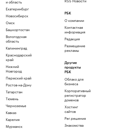
RSS Новости
и область
Екатеринбург
РБК
Новосибирск
О компании
Омск
Контактная
Башкортостан
информация
Вологодская
Редакция
область
Размещение
Калининград
рекламы
Краснодарский
край
Другие
Нижний
продукты
Новгород
РБК
Пермский край
Облако для
бизнеса
Ростов-на-Дону
Корпоративный
Татарстан
регистратор
Тюмень
доменов
Черноземье
Хостинг
сайтов
Кавказ
Рег.решения
Карелия
Знакомства
Мурманск