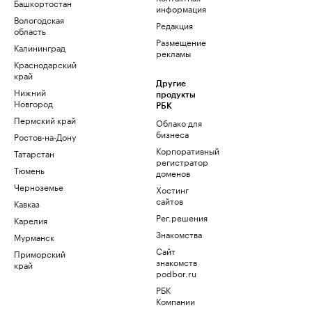
Башкортостан
информация
Вологодская
Редакция
область
Размещение
Калининград
рекламы
Краснодарский
край
Другие
Нижний
продукты
Новгород
РБК
Пермский край
Облако для
бизнеса
Ростов-на-Дону
Корпоративный
Татарстан
регистратор
Тюмень
доменов
Черноземье
Хостинг
сайтов
Кавказ
Рег.решения
Карелия
Знакомства
Мурманск
Сайт
Приморский
знакомств
край
podbor.ru
РБК
Компании