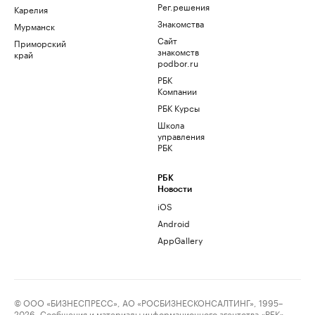
Рег.решения
Карелия
Знакомства
Мурманск
Сайт
Приморский
знакомств
край
podbor.ru
РБК
Компании
РБК Курсы
Школа
управления
РБК
РБК
Новости
iOS
Android
AppGallery
© ООО «БИЗНЕСПРЕСС», АО «РОСБИЗНЕСКОНСАЛТИНГ», 1995–
2026. Сообщения и материалы информационного агентства «РБК»