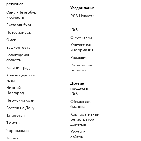
регионов
Уведомления
Санкт-Петербург
RSS Новости
и область
Екатеринбург
РБК
Новосибирск
О компании
Омск
Контактная
Башкортостан
информация
Вологодская
Редакция
область
Размещение
Калининград
рекламы
Краснодарский
край
Другие
Нижний
продукты
Новгород
РБК
Пермский край
Облако для
бизнеса
Ростов-на-Дону
Корпоративный
Татарстан
регистратор
Тюмень
доменов
Черноземье
Хостинг
сайтов
Кавказ