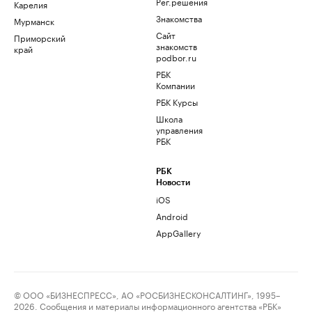
Рег.решения
Карелия
Знакомства
Мурманск
Сайт
Приморский
знакомств
край
podbor.ru
РБК
Компании
РБК Курсы
Школа
управления
РБК
РБК
Новости
iOS
Android
AppGallery
© ООО «БИЗНЕСПРЕСС», АО «РОСБИЗНЕСКОНСАЛТИНГ», 1995–
2026. Сообщения и материалы информационного агентства «РБК»