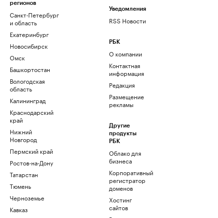
регионов
Уведомления
Санкт-Петербург
RSS Новости
и область
Екатеринбург
РБК
Новосибирск
О компании
Омск
Контактная
Башкортостан
информация
Вологодская
Редакция
область
Размещение
Калининград
рекламы
Краснодарский
край
Другие
Нижний
продукты
Новгород
РБК
Пермский край
Облако для
бизнеса
Ростов-на-Дону
Корпоративный
Татарстан
регистратор
Тюмень
доменов
Черноземье
Хостинг
сайтов
Кавказ