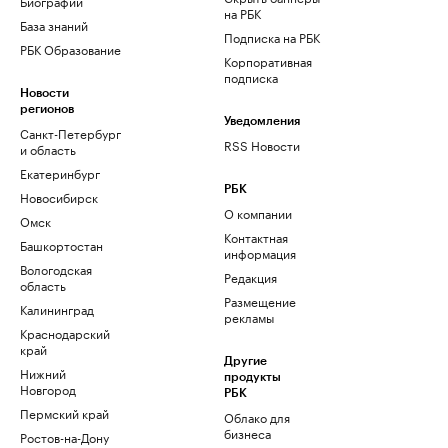
Биографии
на РБК
База знаний
Подписка на РБК
РБК Образование
Корпоративная
подписка
Новости
регионов
Уведомления
Санкт-Петербург
RSS Новости
и область
Екатеринбург
РБК
Новосибирск
О компании
Омск
Контактная
Башкортостан
информация
Вологодская
Редакция
область
Размещение
Калининград
рекламы
Краснодарский
край
Другие
Нижний
продукты
Новгород
РБК
Пермский край
Облако для
бизнеса
Ростов-на-Дону