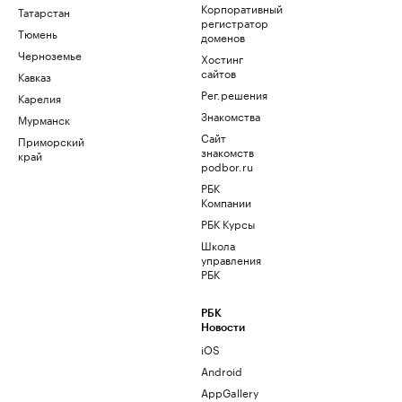
Корпоративный
Татарстан
регистратор
Тюмень
доменов
Черноземье
Хостинг
сайтов
Кавказ
Рег.решения
Карелия
Знакомства
Мурманск
Сайт
Приморский
знакомств
край
podbor.ru
РБК
Компании
РБК Курсы
Школа
управления
РБК
РБК
Новости
iOS
Android
AppGallery