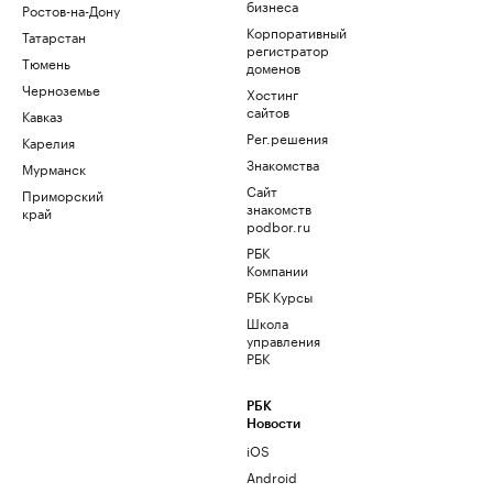
бизнеса
Ростов-на-Дону
Корпоративный
Татарстан
регистратор
Тюмень
доменов
Черноземье
Хостинг
сайтов
Кавказ
Рег.решения
Карелия
Знакомства
Мурманск
Сайт
Приморский
знакомств
край
podbor.ru
РБК
Компании
РБК Курсы
Школа
управления
РБК
РБК
Новости
iOS
Android