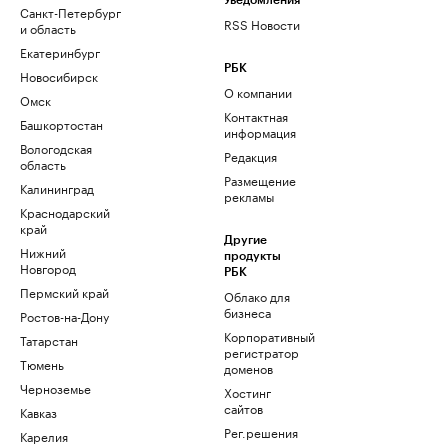
Уведомления
Санкт-Петербург
RSS Новости
и область
Екатеринбург
РБК
Новосибирск
О компании
Омск
Контактная
Башкортостан
информация
Вологодская
Редакция
область
Размещение
Калининград
рекламы
Краснодарский
край
Другие
Нижний
продукты
Новгород
РБК
Пермский край
Облако для
бизнеса
Ростов-на-Дону
Корпоративный
Татарстан
регистратор
Тюмень
доменов
Черноземье
Хостинг
сайтов
Кавказ
Рег.решения
Карелия