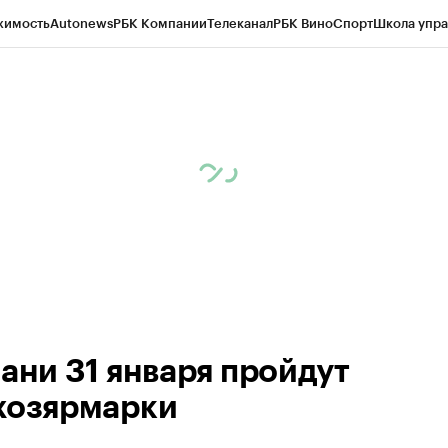
жимость
Autonews
РБК Компании
Телеканал
РБК Вино
Спорт
Школа упра
ипто
РБК Бизнес-среда
Дискуссионный клуб
Исследования
Кредитные 
рагентов
Политика
Экономика
Бизнес
Технологии и медиа
Финансы
Рын
зани 31 января пройдут
хозярмарки