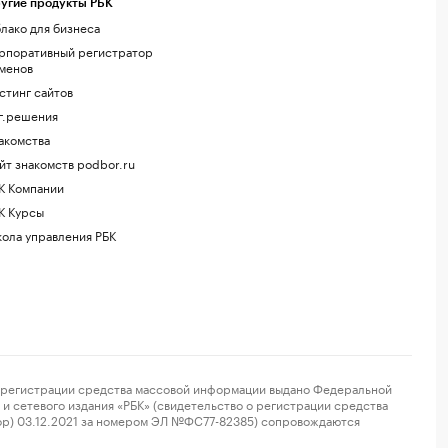
угие продукты РБК
лако для бизнеса
рпоративный регистратор
менов
стинг сайтов
г.решения
акомства
йт знакомств podbor.ru
К Компании
К Курсы
ола управления РБК
регистрации средства массовой информации выдано Федеральной
и сетевого издания «РБК» (свидетельство о регистрации средства
ор) 03.12.2021 за номером ЭЛ №ФС77-82385) сопровождаются