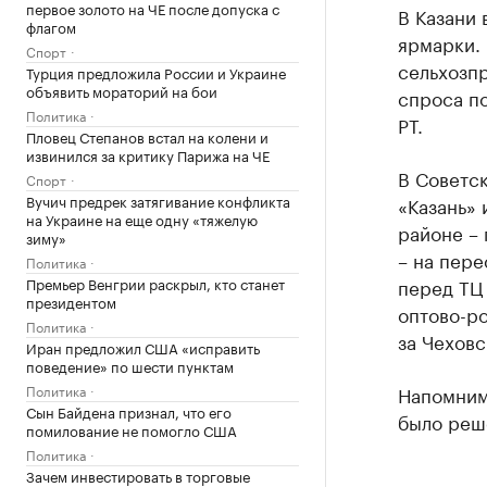
первое золото на ЧЕ после допуска с
В Казани 
флагом
ярмарки.
Спорт
сельхозп
Турция предложила России и Украине
объявить мораторий на бои
спроса п
Политика
РТ.
Пловец Степанов встал на колени и
извинился за критику Парижа на ЧЕ
В Советс
Спорт
Вучич предрек затягивание конфликта
«Казань» 
на Украине на еще одну «тяжелую
районе – 
зиму»
– на пере
Политика
Премьер Венгрии раскрыл, кто станет
перед ТЦ 
президентом
оптово-ро
Политика
за Чеховс
Иран предложил США «исправить
поведение» по шести пунктам
Политика
Напомним
Сын Байдена признал, что его
было реше
помилование не помогло США
Политика
Зачем инвестировать в торговые