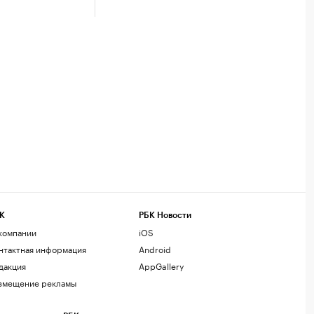
К
РБК Новости
компании
iOS
нтактная информация
Android
дакция
AppGallery
змещение рекламы