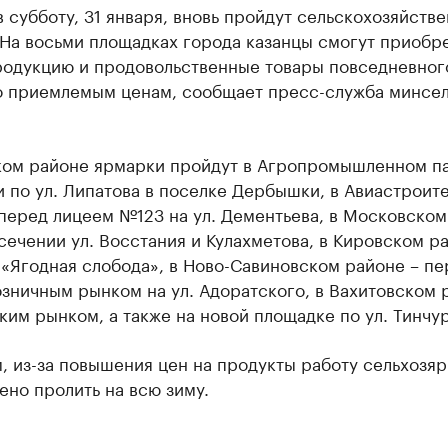
в субботу, 31 января, вновь пройдут сельскохозяйств
 На восьми площадках города казанцы смогут приобр
родукцию и продовольственные товары повседневног
о приемлемым ценам, сообщает пресс-служба минсел
ком районе ярмарки пройдут в Агропромышленном п
и по ул. Липатова в поселке Дербышки, в Авиастроит
перед лицеем №123 на ул. Дементьева, в Московском
сечении ул. Восстания и Кулахметова, в Кировском р
«Ягодная слобода», в Ново-Савиновском районе – пе
зничным рынком на ул. Адоратского, в Вахитовском 
ким рынком, а также на новой площадке по ул. Тинчур
, из-за повышения цен на продукты работу сельхозя
но пролить на всю зиму.