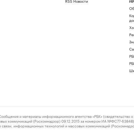
RSS Новости
Др
Об
Ко
до
Хо
Ре
Зн
Са
РБ
РБ
Шк
ения и материалы информационного агентства «РБК» (свидетельство о 
овых коммуникаций (Роскомнадзор) 09.12.2015 за номером ИА №ФС77-63848) 
 связи, информационных технологий и массовых коммуникаций (Роскомнадз