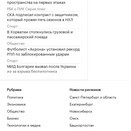
пространства на первых этажах
РБК и ПИК Серия плюс
СКА подписал контракт с защитником,
который провел пять сезонов в НХЛ
Спорт
В Хорватии столкнулись грузовой и
пассажирский поезда
Общество
Футболист «Акрона» установил рекорд
РПЛ по заблокированным ударам
Спорт
МИД Болгарии вызвал посла Украины
из-за взрыва беспилотника
Политика
Зачем экономике России нужна
товарная биржа
Рубрики
Новости регионов
РБК и Петербургская Биржа
Политика
Санкт-Петербург и область
«Локомотив» сыграл нулевую ничью с
Экономика
Екатеринбург
аутсайдером РПЛ
Общество
Новосибирск
Спорт
Bloomberg назвал три выхода для
Бизнес
Омск
Киева на фоне дефицита ракет ПВО
Технологии и медиа
Башкортостан
Политика