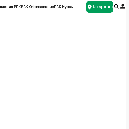
Татарстан
вления РБК
РБК Образование
РБК Курсы
рейтинги
Франшизы
Газета
ок наличной валюты