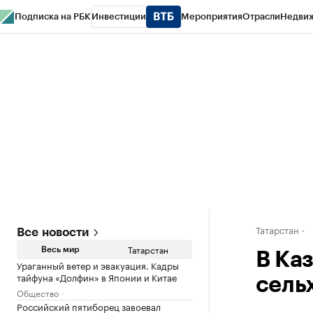
Подписка на РБК
Инвестиции
Мероприятия
Отрасли
Недви
РБК Life
Тренды
Визионеры
Национальные проекты
Город
Стиль
Кр
Спецпроекты СПб
Конференции СПб
Спецпроекты
Проверка конт
Татарстан
Все новости
Татарстан
Весь мир
В Ка
Ураганный ветер и эвакуация. Кадры
тайфуна «Долфин» в Японии и Китае
сель
Общество
Российский пятиборец завоевал