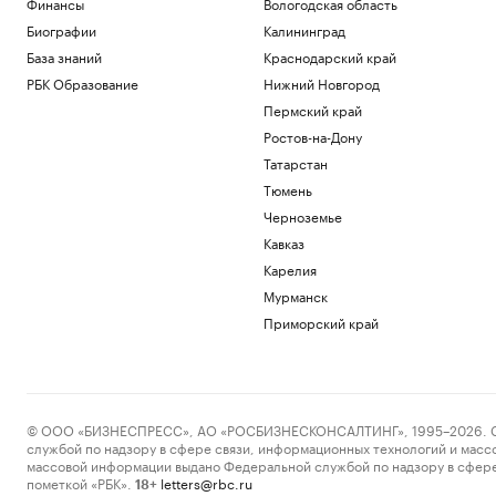
Финансы
Вологодская область
«Веселый молочник» Уолкер купил
Биографии
Калининград
билеты в Стамбул на случай
выдворения
База знаний
Краснодарский край
Общество
РБК Образование
Нижний Новгород
Марат и Динара Сафины сыграют с
Пермский край
Федерером и Ли На на турнире в
Шанхае
Ростов-на-Дону
Спорт
Татарстан
ТАСС узнал о возможности скорого
Тюмень
визита Уиткоффа и Кушнера в Москву
Черноземье
Политика
Кавказ
Семь признаков успешного бизнес-
центра
Карелия
РБК и Upside
Мурманск
Приморский край
Загрузить еще
© ООО «БИЗНЕСПРЕСС», АО «РОСБИЗНЕСКОНСАЛТИНГ», 1995–2026. Сообщ
службой по надзору в сфере связи, информационных технологий и масс
массовой информации выдано Федеральной службой по надзору в сфере
пометкой «РБК».
letters@rbc.ru
18+