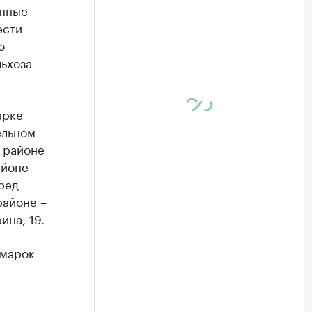
енные
ести
о
ьхоза
арке
ельном
 районе
айоне –
ред
районе –
ина, 19.
рмарок