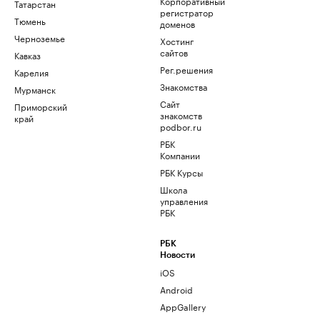
Корпоративный
Татарстан
регистратор
Тюмень
доменов
Черноземье
Хостинг
сайтов
Кавказ
Рег.решения
Карелия
Знакомства
Мурманск
Сайт
Приморский
знакомств
край
podbor.ru
РБК
Компании
РБК Курсы
Школа
управления
РБК
РБК
Новости
iOS
Android
AppGallery