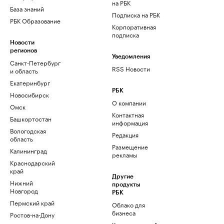
на РБК
База знаний
Подписка на РБК
РБК Образование
Корпоративная
подписка
Новости
регионов
Уведомления
Санкт-Петербург
RSS Новости
и область
Екатеринбург
РБК
Новосибирск
О компании
Омск
Контактная
Башкортостан
информация
Вологодская
Редакция
область
Размещение
Калининград
рекламы
Краснодарский
край
Другие
Нижний
продукты
Новгород
РБК
Пермский край
Облако для
бизнеса
Ростов-на-Дону