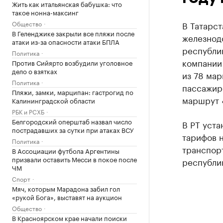
Жить как итальянская бабушка: что
такое нонна-максинг
Общество
В Татарст
В Геленджике закрыли все пляжи после
железнод
атаки из-за опасности атаки БПЛА
республи
Политика
компании
Против Сийярто возбудили уголовное
дело о взятках
из 78 мар
Политика
пассажир
Пляжи, замки, марципан: гастрогид по
маршрут «
Калининградской области
РБК и РСХБ
Белгородский оперштаб назвал число
В РТ уста
пострадавших за сутки при атаках ВСУ
тарифов 
Политика
транспорт
В Ассоциации футбола Аргентины
призвали оставить Месси в покое после
республи
ЧМ
Спорт
Мяч, которым Марадона забил гол
«рукой Бога», выставят на аукцион
Общество
В Красноярском крае начали поиски