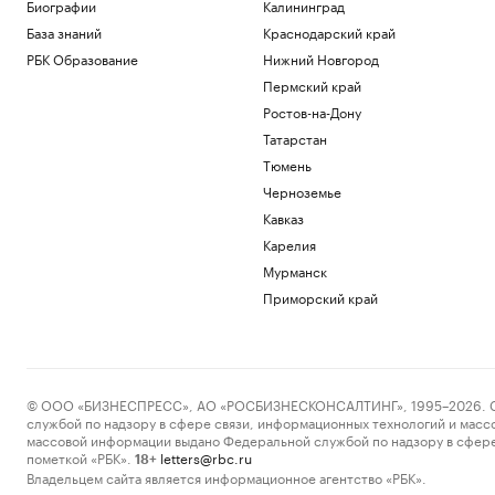
Политика
Биографии
Калининград
Минобороны сообщило о взятии
База знаний
Краснодарский край
Ивановки в Харьковской области
РБК Образование
Нижний Новгород
Политика
Пермский край
Пашинян и Алиев провели телефонный
разговор о мирном соглашении
Ростов-на-Дону
Общество
Татарстан
Экс-тренер «Спартака» Слишкович
Тюмень
возглавил казахстанский клуб
Черноземье
Спорт
Кавказ
Пожар на Ильском НПЗ после падения
обломков БПЛА потушили
Карелия
Политика
Мурманск
Мосгорсуд взыскал ₽654 тыс. за залив
Приморский край
квартиры из-за кошки, открывшей кран
Общество
Загрузить еще
© ООО «БИЗНЕСПРЕСС», АО «РОСБИЗНЕСКОНСАЛТИНГ», 1995–2026. Сообщ
службой по надзору в сфере связи, информационных технологий и масс
массовой информации выдано Федеральной службой по надзору в сфере
пометкой «РБК».
letters@rbc.ru
18+
Владельцем сайта является информационное агентство «РБК».