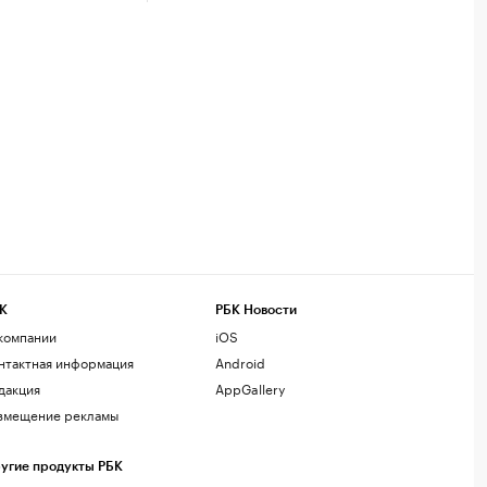
К
РБК Новости
компании
iOS
нтактная информация
Android
дакция
AppGallery
змещение рекламы
угие продукты РБК