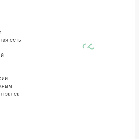
и
ная сеть
ый
сии
жным
интранса