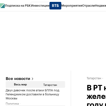
Подписка на РБК
Инвестиции
Мероприятия
Отрасли
Недви
РБК Life
Тренды
Визионеры
Национальные проекты
Город
Стиль
Кр
Спецпроекты СПб
Конференции СПб
Спецпроекты
Проверка конт
Татарстан
Все новости
Татарстан
Весь мир
В РТ
Двух девочек после атаки БПЛА под
Геленджиком доставили в больницу
желе
Москвы
Политика
году