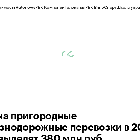
жимость
Autonews
РБК Компании
Телеканал
РБК Вино
Спорт
Школа упра
ипто
РБК Бизнес-среда
Дискуссионный клуб
Исследования
Кредитные 
рагентов
Политика
Экономика
Бизнес
Технологии и медиа
Финансы
Рын
 на пригородные
знодорожные перевозки в 2
 выделят 380 млн руб.