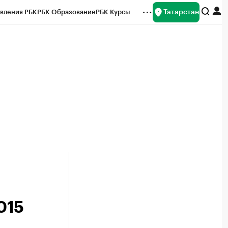
Татарстан
вления РБК
РБК Образование
РБК Курсы
рейтинги
Франшизы
Газета
ок наличной валюты
015