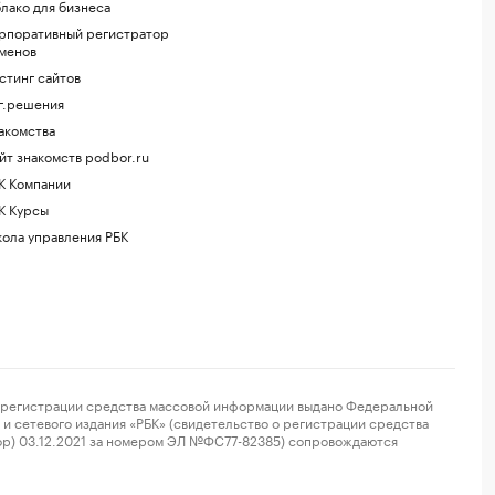
лако для бизнеса
рпоративный регистратор
менов
стинг сайтов
г.решения
акомства
йт знакомств podbor.ru
К Компании
К Курсы
ола управления РБК
регистрации средства массовой информации выдано Федеральной
и сетевого издания «РБК» (свидетельство о регистрации средства
ор) 03.12.2021 за номером ЭЛ №ФС77-82385) сопровождаются