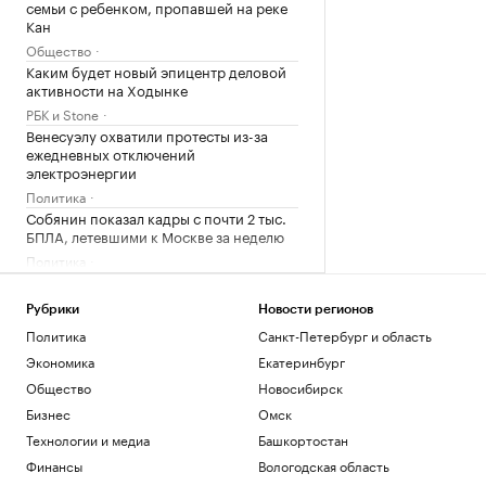
семьи с ребенком, пропавшей на реке
Кан
Общество
Каким будет новый эпицентр деловой
активности на Ходынке
РБК и Stone
Венесуэлу охватили протесты из-за
ежедневных отключений
электроэнергии
Политика
Собянин показал кадры с почти 2 тыс.
БПЛА, летевшими к Москве за неделю
Политика
В Хакасии на отдельных АЗС отменили
ограничения на отпуск топлива
Рубрики
Новости регионов
Экономика
Политика
Санкт-Петербург и область
ЭСК признала правильным назначение
Экономика
Екатеринбург
пенальти «Спартаку» в игре с
«Ахматом»
Общество
Новосибирск
Спорт
Бизнес
Омск
Трамп возобновил попытки уволить
Технологии и медиа
Башкортостан
члена совета управляющих ФРС Лизу
Кук
Финансы
Вологодская область