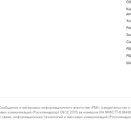
Об
Ко
до
Хо
Ре
Зн
Са
РБ
РБ
Шк
ения и материалы информационного агентства «РБК» (свидетельство о 
овых коммуникаций (Роскомнадзор) 09.12.2015 за номером ИА №ФС77-63848) 
 связи, информационных технологий и массовых коммуникаций (Роскомнадз