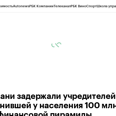
жимость
Autonews
РБК Компании
Телеканал
РБК Вино
Спорт
Школа упра
ипто
РБК Бизнес-среда
Дискуссионный клуб
Исследования
Кредитные 
рагентов
Политика
Экономика
Бизнес
Технологии и медиа
Финансы
Рын
зани задержали учредителей
нившей у населения 100 мл
 финансовой пирамиды