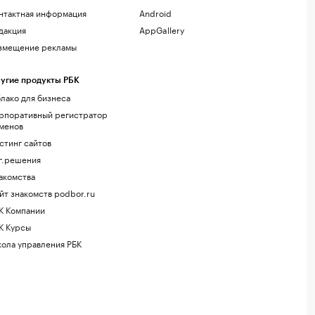
нтактная информация
Android
дакция
AppGallery
змещение рекламы
угие продукты РБК
лако для бизнеса
рпоративный регистратор
менов
стинг сайтов
г.решения
акомства
йт знакомств podbor.ru
К Компании
К Курсы
ола управления РБК