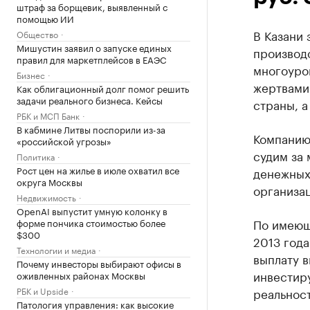
штраф за борщевик, выявленный с
помощью ИИ
В Казани
Общество
Мишустин заявил о запуске единых
производ
правил для маркетплейсов в ЕАЭС
многоуро
Бизнес
жертвами 
Как облигационный долг помог решить
задачи реального бизнеса. Кейсы
страны, 
РБК и МСП Банк
В кабмине Литвы поспорили из-за
Компанию 
«российской угрозы»
судим за 
Политика
Рост цен на жилье в июле охватил все
денежных
округа Москвы
организац
Недвижимость
OpenAI выпустит умную колонку в
По имеющ
форме пончика стоимостью более
$300
2013 года
Технологии и медиа
выплату в
Почему инвесторы выбирают офисы в
инвестир
оживленных районах Москвы
РБК и Upside
реальност
Патология управления: как высокие