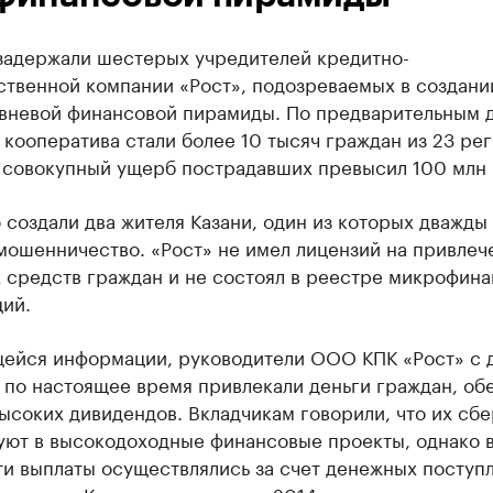
 задержали шестерых учредителей кредитно-
ственной компании «Рост», подозреваемых в создани
вневой финансовой пирамиды. По предварительным 
кооператива стали более 10 тысяч граждан из 23 ре
а совокупный ущерб пострадавших превысил 100 млн 
создали два жителя Казани, один из которых дважды
мошенничество. «Рост» не имел лицензий на привлеч
 средств граждан и не состоял в реестре микрофин
ий.
ейся информации, руководители ООО КПК «Рост» с 
 по настоящее время привлекали деньги граждан, об
ысоких дивидендов. Вкладчикам говорили, что их сб
уют в высокодоходные финансовые проекты, однако 
и выплаты осуществлялись за счет денежных поступ