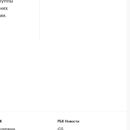
руппы
них
ии.
К
РБК Новости
компании
iOS