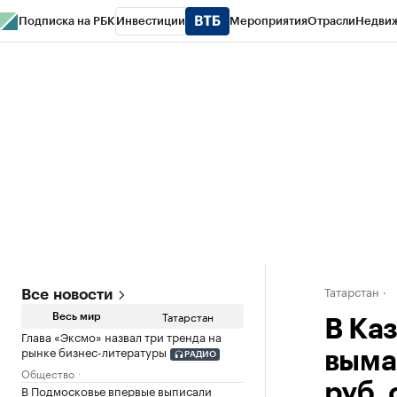
Подписка на РБК
Инвестиции
Мероприятия
Отрасли
Недви
РБК Life
Тренды
Визионеры
Национальные проекты
Город
Стиль
Кр
Спецпроекты СПб
Конференции СПб
Спецпроекты
Проверка конт
Татарстан
Все новости
Татарстан
Весь мир
В Ка
Глава «Эксмо» назвал три тренда на
рынке бизнес-литературы
выма
РАДИО
Общество
руб.
В Подмосковье впервые выписали