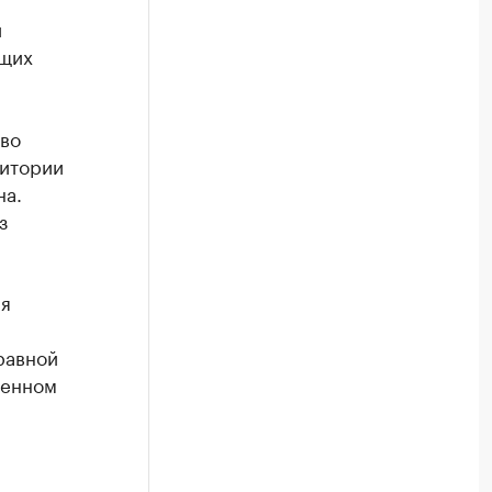
й
ющих
во
ритории
на.
з
ия
равной
венном