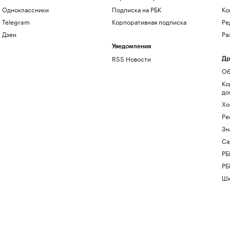
Одноклассники
Подписка на РБК
Ко
Telegram
Корпоративная подписка
Ре
Дзен
Ра
Уведомления
RSS Новости
Др
Об
Ко
до
Хо
Ре
Зн
Са
РБ
РБ
Шк