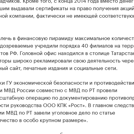
адчиков. Кроме того, с конца 2014 года вместо денег
шим выдавали сертификаты на право получения акци
ной компании, фактически не имеющей соответству
влечь в финансовую пирамиду максимальное количест
одозреваемые учредили порядка 40 филиалов на тер
тов РФ. Головной офис находился в столице Татарста
торы широко рекламировали свою деятельность чере
ый сайт, печатные издания и социальные сети.
ки ГУ экономической безопасности и противодейств
и МВД России совместно с МВД по РТ провели
сштабную операцию по документированию противоп
ости руководства ООО КПК «Рост». В главном следст
и МВД по РТ завели уголовное дело по статье
чество в особо крупном размере».