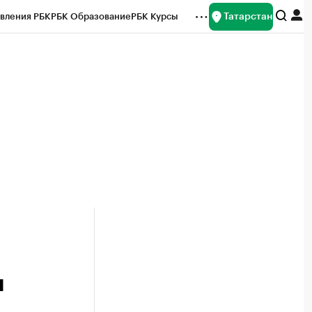
Татарстан
вления РБК
РБК Образование
РБК Курсы
рейтинги
Франшизы
Газета
ок наличной валюты
н