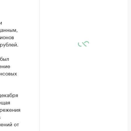
и
данным,
гионов
рублей.
 был
ение
ансовых
декабря
ещая
ережения
в
лений от