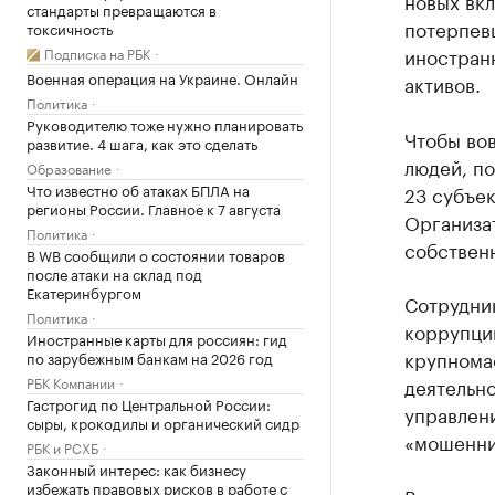
новых вкл
стандарты превращаются в
потерпев
токсичность
иностран
Подписка на РБК
Военная операция на Украине. Онлайн
активов.
Политика
Руководителю тоже нужно планировать
Чтобы во
развитие. 4 шага, как это сделать
людей, п
Образование
Что известно об атаках БПЛА на
23 субъек
регионы России. Главное к 7 августа
Организа
Политика
собственн
В WB сообщили о состоянии товаров
после атаки на склад под
Екатеринбургом
Сотрудни
Политика
коррупци
Иностранные карты для россиян: гид
крупнома
по зарубежным банкам на 2026 год
РБК Компании
деятельн
Гастрогид по Центральной России:
управлени
сыры, крокодилы и органический сидр
«мошенни
РБК и РСХБ
Законный интерес: как бизнесу
избежать правовых рисков в работе с