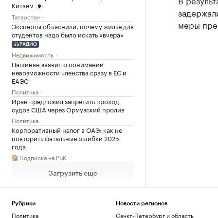
В результ
Китаем
задержали
Татарстан
меры пре
Эксперты объяснили, почему жилье для
студентов надо было искать «вчера»
РАДИО
Недвижимость
Пашинян заявил о понимании
невозможности членства сразу в ЕС и
ЕАЭС
Политика
Иран предложил запретить проход
судов США через Ормузский пролив
Политика
Корпоративный налог в ОАЭ: как не
повторить фатальные ошибки 2025
года
Подписка на РБК
Загрузить еще
Рубрики
Новости регионов
Политика
Санкт-Петербург и область