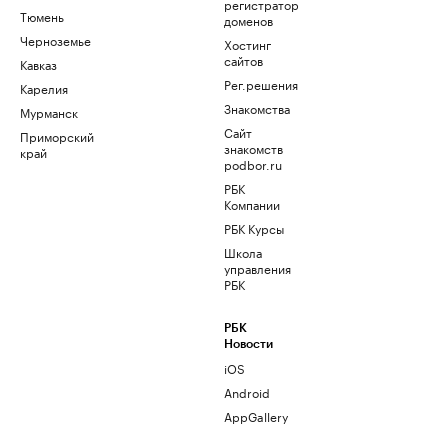
регистратор
Тюмень
доменов
Черноземье
Хостинг
сайтов
Кавказ
Рег.решения
Карелия
Знакомства
Мурманск
Сайт
Приморский
знакомств
край
podbor.ru
РБК
Компании
РБК Курсы
Школа
управления
РБК
РБК
Новости
iOS
Android
AppGallery