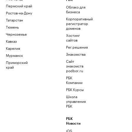
Пермский край
Облако для
бизнеса
Ростов-на-Дону
Корпоративный
Татарстан
регистратор
Тюмень
доменов
Черноземье
Хостинг
сайтов
Кавказ
Рег.решения
Карелия
Знакомства
Мурманск
Сайт
Приморский
знакомств
край
podbor.ru
РБК
Компании
РБК Курсы
Школа
управления
РБК
РБК
Новости
iOS