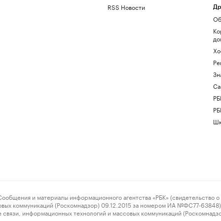
RSS Новости
Др
Об
Ко
до
Хо
Ре
Зн
Са
РБ
РБ
Шк
ения и материалы информационного агентства «РБК» (свидетельство о 
овых коммуникаций (Роскомнадзор) 09.12.2015 за номером ИА №ФС77-63848) 
 связи, информационных технологий и массовых коммуникаций (Роскомнадз