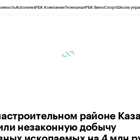
жимость
Autonews
РБК Компании
Телеканал
РБК Вино
Спорт
Школа упра
ипто
РБК Бизнес-среда
Дискуссионный клуб
Исследования
Кредитные 
рагентов
Политика
Экономика
Бизнес
Технологии и медиа
Финансы
Рын
иастроительном районе Каз
или незаконную добычу
зных ископаемых на 4 млн р