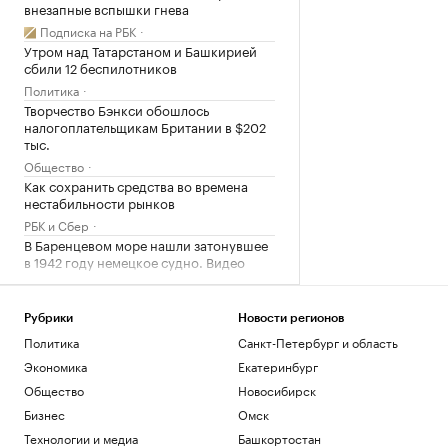
внезапные вспышки гнева
Подписка на РБК
Утром над Татарстаном и Башкирией
сбили 12 беспилотников
Политика
Творчество Бэнкси обошлось
налогоплательщикам Британии в $202
тыс.
Общество
Как сохранить средства во времена
нестабильности рынков
РБК и Сбер
В Баренцевом море нашли затонувшее
в 1942 году немецкое судно. Видео
Общество
Daily Mail узнала о плане «королевских
похорон» экс-принца Эндрю
Рубрики
Новости регионов
Политика
Санкт-Петербург и область
Политика
Эксперт «Альфа-Денег» рассказала,
Экономика
Екатеринбург
стоит ли брать кредит на отпуск
Общество
Новосибирск
Инвестиции
Бизнес
Омск
Миллиардеры скупают и строят
бункеры. Чего они боятся и куда хотят
Технологии и медиа
Башкортостан