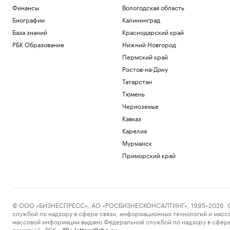
бежать
Финансы
Вологодская область
Подписка на РБК
Биографии
Калининград
В Иране впервые за пять месяцев
База знаний
Краснодарский край
показали кадры с Моджтабой Хаменеи.
Видео
РБК Образование
Нижний Новгород
Политика
Пермский край
Как облигационный долг помог решить
Ростов-на-Дону
задачи реального бизнеса. Кейсы
Татарстан
РБК и МСП Банк
Тюмень
Военная операция на Украине. Онлайн
Черноземье
Политика
Почему инвесторы выбирают офисы в
Кавказ
оживленных районах Москвы
Карелия
РБК и Upside
Мурманск
Приморский край
Загрузить еще
© ООО «БИЗНЕСПРЕСС», АО «РОСБИЗНЕСКОНСАЛТИНГ», 1995–2026. Сообщ
службой по надзору в сфере связи, информационных технологий и масс
массовой информации выдано Федеральной службой по надзору в сфере
пометкой «РБК».
letters@rbc.ru