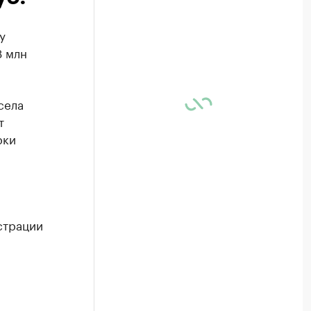
у
3 млн
села
т
рки
страции