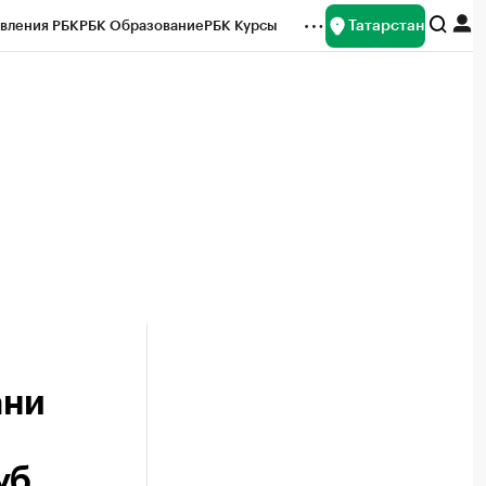
Татарстан
вления РБК
РБК Образование
РБК Курсы
рейтинги
Франшизы
Газета
ок наличной валюты
ани
уб.