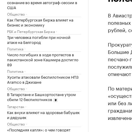
сознание во время автограф-сессии в
США
Общество
В Авиаст
Как Петербургская биржа влияет на
полезных
бизнес и экономику
рублей, 
РБК и Петербургская Биржа
Три человека погибли при ночной
атаке на Белгород
Прокурату
Политика
Большие 
Число погибших в ходе протестов в
песчано-
пакистанской зоне Кашмира достигло
89
послужил
Политика
отмечают 
Хуситы атаковали беспилотником НПЗ
Aramco в Джизане
По матери
Общество
В Татарстане и Башкортостане утром
«осущест
сбили 12 беспилотников
или без л
Татарстан
гражданам
Как внуки влияют на здоровье бабушек
извлечени
и дедушек
Общество
«Последняя капля»: о чем говорят