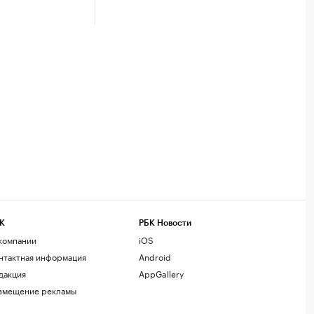
К
РБК Новости
компании
iOS
нтактная информация
Android
дакция
AppGallery
змещение рекламы