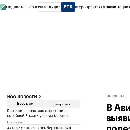
Подписка на РБК
Инвестиции
Мероприятия
Отрасли
Недви
РБК Life
Тренды
Визионеры
Национальные проекты
Город
Стиль
Кр
Спецпроекты СПб
Конференции СПб
Спецпроекты
Проверка конт
Татарстан
Все новости
Татарстан
Весь мир
В Ав
Британия нарастила мониторинг
кораблей России у своих берегов
выяв
Политика
Актер Кристофер Ламберт потерял
поле