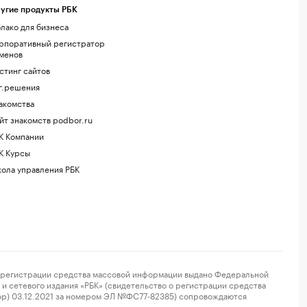
угие продукты РБК
лако для бизнеса
рпоративный регистратор
менов
стинг сайтов
г.решения
акомства
йт знакомств podbor.ru
К Компании
К Курсы
ола управления РБК
регистрации средства массовой информации выдано Федеральной
и сетевого издания «РБК» (свидетельство о регистрации средства
ор) 03.12.2021 за номером ЭЛ №ФС77-82385) сопровождаются