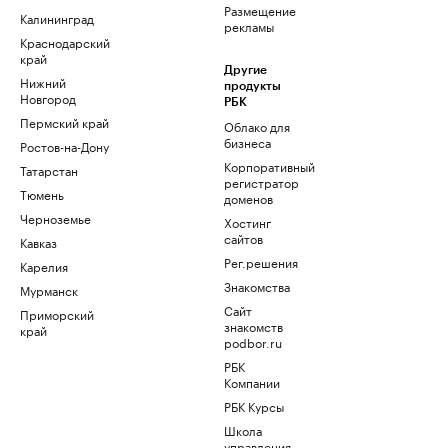
Размещение
Калининград
рекламы
Краснодарский
край
Другие
Нижний
продукты
Новгород
РБК
Пермский край
Облако для
бизнеса
Ростов-на-Дону
Корпоративный
Татарстан
регистратор
Тюмень
доменов
Черноземье
Хостинг
сайтов
Кавказ
Рег.решения
Карелия
Знакомства
Мурманск
Сайт
Приморский
знакомств
край
podbor.ru
РБК
Компании
РБК Курсы
Школа
управления