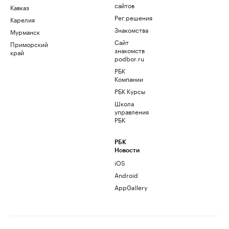
сайтов
Кавказ
Рег.решения
Карелия
Знакомства
Мурманск
Сайт
Приморский
знакомств
край
podbor.ru
РБК
Компании
РБК Курсы
Школа
управления
РБК
РБК
Новости
iOS
Android
AppGallery