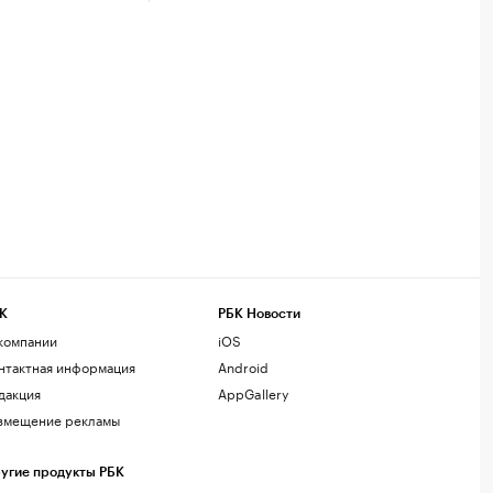
К
РБК Новости
компании
iOS
нтактная информация
Android
дакция
AppGallery
змещение рекламы
угие продукты РБК