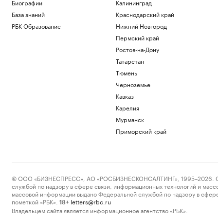
приема и вылета самолетов
Биографии
Калининград
Политика
База знаний
Краснодарский край
Женщина и ребенок погибли во время
РБК Образование
Нижний Новгород
непогоды в Смоленске
Пермский край
Общество
Ростов-на-Дону
Обвиняемой по делу о порнографии
экс-участнице «Дома-2» запросили
Татарстан
арест
Тюмень
Общество
Черноземье
Иран сообщил об «операции против
Кавказ
целей врага» в Ормузском проливе
Карелия
Политика
Шнайдер обыграла Калинскую и вышла
Мурманск
в четвертый круг турнира в Торонто
Приморский край
Спорт
Загрузить еще
© ООО «БИЗНЕСПРЕСС», АО «РОСБИЗНЕСКОНСАЛТИНГ», 1995–2026. Сообщ
службой по надзору в сфере связи, информационных технологий и масс
массовой информации выдано Федеральной службой по надзору в сфере
пометкой «РБК».
letters@rbc.ru
18+
Владельцем сайта является информационное агентство «РБК».