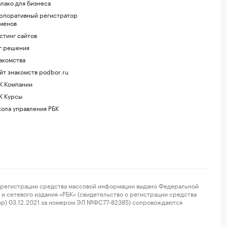
лако для бизнеса
рпоративный регистратор
менов
стинг сайтов
г.решения
акомства
йт знакомств podbor.ru
К Компании
К Курсы
ола управления РБК
регистрации средства массовой информации выдано Федеральной
и сетевого издания «РБК» (свидетельство о регистрации средства
ор) 03.12.2021 за номером ЭЛ №ФС77-82385) сопровождаются