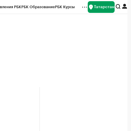
Татарстан
вления РБК
РБК Образование
РБК Курсы
рейтинги
Франшизы
Газета
ок наличной валюты