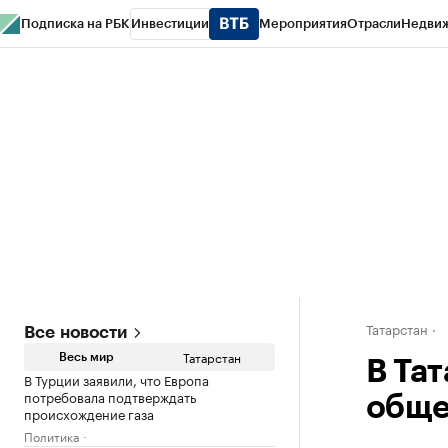
Подписка на РБК
Инвестиции
Мероприятия
Отрасли
Недви
РБК Life
Тренды
Визионеры
Национальные проекты
Город
Стиль
Кр
Спецпроекты СПб
Конференции СПб
Спецпроекты
Проверка конт
Татарстан
Все новости
Татарстан
Весь мир
В Та
В Турции заявили, что Европа
потребовала подтверждать
обще
происхождение газа
Политика