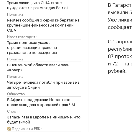
Трамп заявил, что США «тоже
В Татарст
нуждаются» в ракетах для Patriot
выявили 5
Политика
Уже ликви
Reuters сообщил о серии кибератак на
крупнейшие финансовые компании
сообщает
США
Новая категория
С 1 апрел
Трамп подписал указы,
ограничивающие право на
республик
гражданство по рождению
87 проток
Политика
и 72 – на
В Пензенской области ввели план
«Ковер»
рублей.
Политика
Четыре человека погибли при взрыве в
автобусе в Сирии
Общество
В Африке поддержали Инфантино
после скандала с продажей прав ЧМ
Спорт
Запасы газа в Европе на минимуме. Что
будет зимой
Подписка на РБК