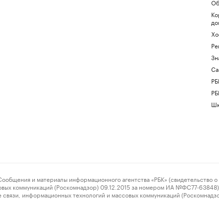
Об
Ко
до
Хо
Ре
Зн
Са
РБ
РБ
Шк
ения и материалы информационного агентства «РБК» (свидетельство о 
овых коммуникаций (Роскомнадзор) 09.12.2015 за номером ИА №ФС77-63848) 
 связи, информационных технологий и массовых коммуникаций (Роскомнадз