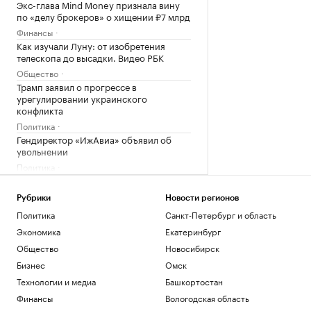
Экс-глава Mind Money признала вину
по «делу брокеров» о хищении ₽7 млрд
Финансы
Как изучали Луну: от изобретения
телескопа до высадки. Видео РБК
Общество
Трамп заявил о прогрессе в
урегулировании украинского
конфликта
Политика
Гендиректор «ИжАвиа» объявил об
увольнении
Политика
Матч Первой лиги перенесли из-за
проблем с вылетом «Сочи» в Москву
Рубрики
Новости регионов
Спорт
Политика
Санкт-Петербург и область
Перешедший в «Лидс» Траффорд стал
Экономика
Екатеринбург
самым дорогим британским вратарем
Общество
Новосибирск
Спорт
Как устроены приватные террасы в
Бизнес
Омск
квартирах «Серии плюс»
Технологии и медиа
Башкортостан
РБК и ПИК Серия плюс
Финансы
Вологодская область
Аэропорт Домодедово открыли для