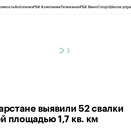
жимость
Autonews
РБК Компании
Телеканал
РБК Вино
Спорт
Школа упра
ипто
РБК Бизнес-среда
Дискуссионный клуб
Исследования
Кредитные 
рагентов
Политика
Экономика
Бизнес
Технологии и медиа
Финансы
Рын
тарстане выявили 52 свалки
й площадью 1,7 кв. км