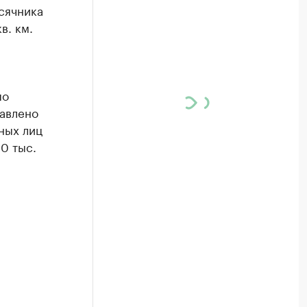
сячника
в. км.
по
тавлено
тных лиц
0 тыс.