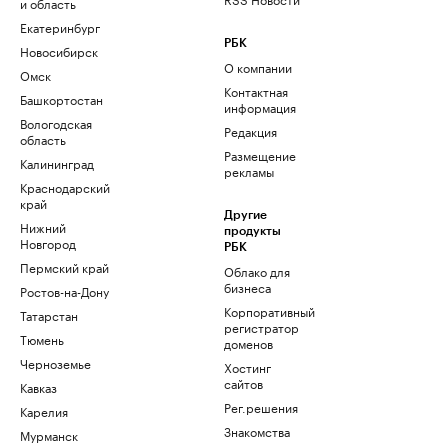
и область
Екатеринбург
РБК
Новосибирск
О компании
Омск
Контактная
Башкортостан
информация
Вологодская
Редакция
область
Размещение
Калининград
рекламы
Краснодарский
край
Другие
Нижний
продукты
Новгород
РБК
Пермский край
Облако для
бизнеса
Ростов-на-Дону
Корпоративный
Татарстан
регистратор
Тюмень
доменов
Черноземье
Хостинг
сайтов
Кавказ
Рег.решения
Карелия
Знакомства
Мурманск