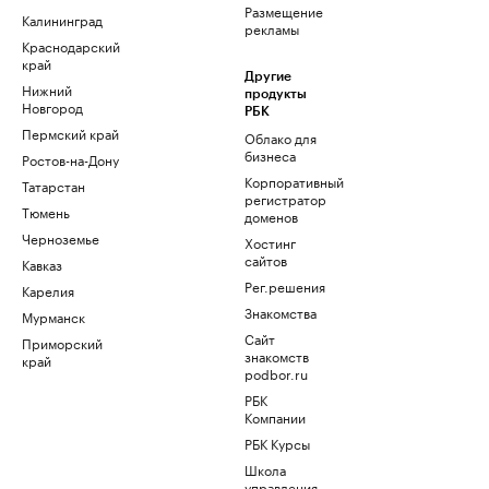
Размещение
Калининград
рекламы
Краснодарский
край
Другие
Нижний
продукты
Новгород
РБК
Пермский край
Облако для
бизнеса
Ростов-на-Дону
Корпоративный
Татарстан
регистратор
Тюмень
доменов
Черноземье
Хостинг
сайтов
Кавказ
Рег.решения
Карелия
Знакомства
Мурманск
Сайт
Приморский
знакомств
край
podbor.ru
РБК
Компании
РБК Курсы
Школа
управления