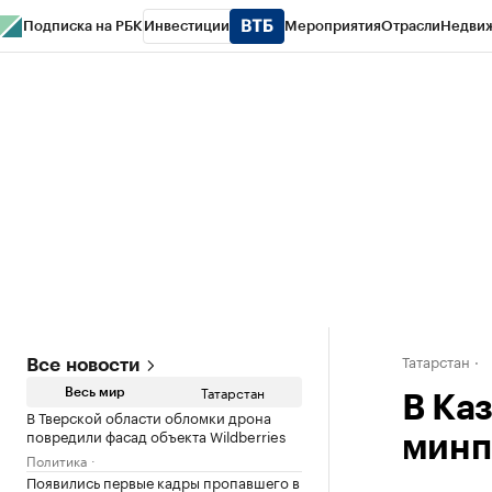
Подписка на РБК
Инвестиции
Мероприятия
Отрасли
Недви
РБК Life
Тренды
Визионеры
Национальные проекты
Город
Стиль
Кр
Спецпроекты СПб
Конференции СПб
Спецпроекты
Проверка конт
Татарстан
Все новости
Татарстан
Весь мир
В Ка
В Тверской области обломки дрона
повредили фасад объекта Wildberries
минп
Политика
Появились первые кадры пропавшего в