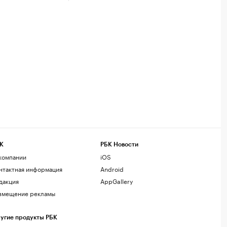
К
РБК Новости
компании
iOS
нтактная информация
Android
дакция
AppGallery
змещение рекламы
угие продукты РБК