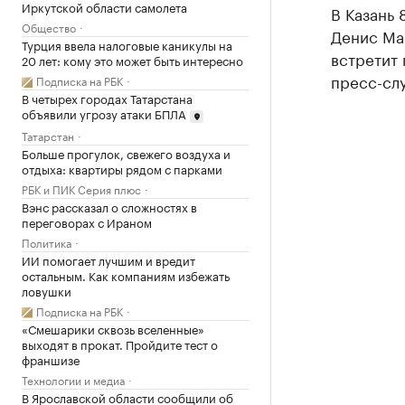
Иркутской области самолета
В Казань
Общество
Денис Ма
Турция ввела налоговые каникулы на
встретит
20 лет: кому это может быть интересно
пресс-сл
Подписка на РБК
В четырех городах Татарстана
объявили угрозу атаки БПЛА
Татарстан
Больше прогулок, свежего воздуха и
отдыха: квартиры рядом с парками
РБК и ПИК Серия плюс
Вэнс рассказал о сложностях в
переговорах с Ираном
Политика
ИИ помогает лучшим и вредит
остальным. Как компаниям избежать
ловушки
Подписка на РБК
«Смешарики сквозь вселенные»
выходят в прокат. Пройдите тест о
франшизе
Технологии и медиа
В Ярославской области сообщили об