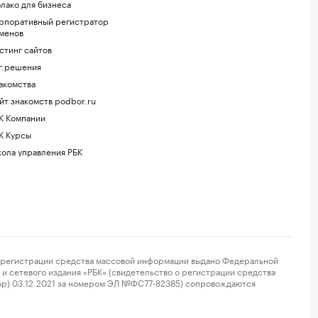
лако для бизнеса
рпоративный регистратор
менов
стинг сайтов
г.решения
акомства
йт знакомств podbor.ru
К Компании
К Курсы
ола управления РБК
регистрации средства массовой информации выдано Федеральной
и сетевого издания «РБК» (свидетельство о регистрации средства
ор) 03.12.2021 за номером ЭЛ №ФС77-82385) сопровождаются