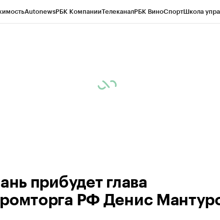
жимость
Autonews
РБК Компании
Телеканал
РБК Вино
Спорт
Школа упра
ипто
РБК Бизнес-среда
Дискуссионный клуб
Исследования
Кредитные 
рагентов
Политика
Экономика
Бизнес
Технологии и медиа
Финансы
Рын
зань прибудет глава
ромторга РФ Денис Мантур