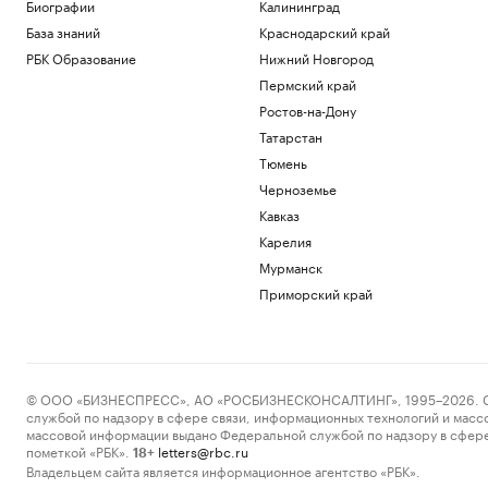
Биографии
Калининград
ограничения на фоне беспилотной
опасности
База знаний
Краснодарский край
Татарстан
РБК Образование
Нижний Новгород
Мосбиржа запланировала запуск
Пермский край
собственного депозитария для
Ростов-на-Дону
криптовалюты
Инвестиции
Татарстан
Мосбиржа готовится запустить
Тюмень
депозитарий для криптовалюты. Что
Черноземье
это значит
Кавказ
Подписка на РБК
DeepSeek сообщил о «значительном»
Карелия
увеличении цен на свои ИИ-услуги
Мурманск
Бизнес
Приморский край
Как Ходынка стала новым центром
притяжения
РБК и Stone
Загрузить еще
© ООО «БИЗНЕСПРЕСС», АО «РОСБИЗНЕСКОНСАЛТИНГ», 1995–2026. Сообщ
службой по надзору в сфере связи, информационных технологий и масс
массовой информации выдано Федеральной службой по надзору в сфере
пометкой «РБК».
letters@rbc.ru
18+
Владельцем сайта является информационное агентство «РБК».