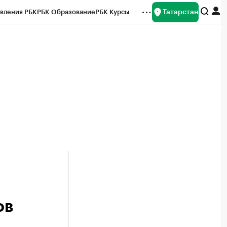
Татарстан
вления РБК
РБК Образование
РБК Курсы
рейтинги
Франшизы
Газета
ок наличной валюты
ов