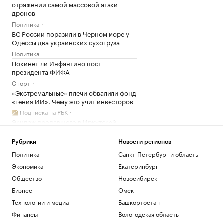
отражении самой массовой атаки
дронов
Политика
ВС России поразили в Черном море у
Одессы два украинских сухогруза
Политика
Покинет ли Инфантино пост
президента ФИФА
Спорт
«Экстремальные» плечи обвалили фонд
«гения ИИ». Чему это учит инвесторов
Подписка на РБК
Экипаж пропавшего в Иркутской
области самолета прибыл в аэропорт
Бодайбо
Рубрики
Новости регионов
Общество
Политика
Санкт-Петербург и область
СК сообщил о гибели 640 человек из-за
Экономика
Екатеринбург
вторжения ВСУ в Курскую область
Общество
Новосибирск
Политика
Почему ваши совещания бесполезны и
Бизнес
Омск
как это исправить: 7 лайфхаков
Технологии и медиа
Башкортостан
Образование
Финансы
Вологодская область
В аэропортах Татарстана ввели