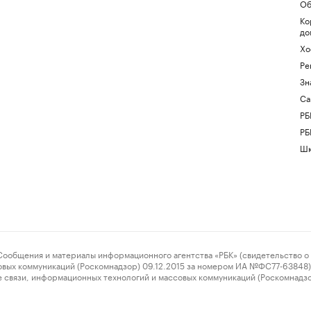
Об
Ко
до
Хо
Ре
Зн
Са
РБ
РБ
Шк
ения и материалы информационного агентства «РБК» (свидетельство о 
овых коммуникаций (Роскомнадзор) 09.12.2015 за номером ИА №ФС77-63848) 
 связи, информационных технологий и массовых коммуникаций (Роскомнадз