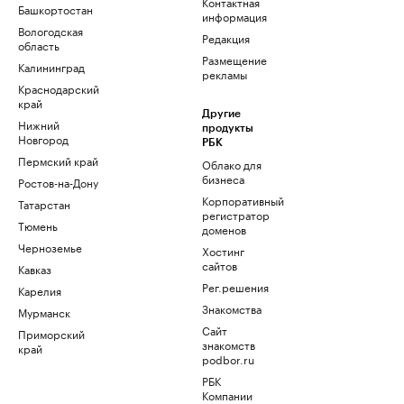
Контактная
Башкортостан
информация
Вологодская
Редакция
область
Размещение
Калининград
рекламы
Краснодарский
край
Другие
Нижний
продукты
Новгород
РБК
Пермский край
Облако для
бизнеса
Ростов-на-Дону
Корпоративный
Татарстан
регистратор
Тюмень
доменов
Черноземье
Хостинг
сайтов
Кавказ
Рег.решения
Карелия
Знакомства
Мурманск
Сайт
Приморский
знакомств
край
podbor.ru
РБК
Компании