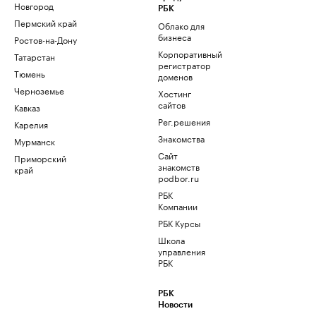
Новгород
РБК
Пермский край
Облако для
бизнеса
Ростов-на-Дону
Корпоративный
Татарстан
регистратор
Тюмень
доменов
Черноземье
Хостинг
сайтов
Кавказ
Рег.решения
Карелия
Знакомства
Мурманск
Сайт
Приморский
знакомств
край
podbor.ru
РБК
Компании
РБК Курсы
Школа
управления
РБК
РБК
Новости