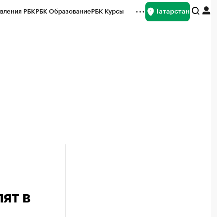
Татарстан
вления РБК
РБК Образование
РБК Курсы
рейтинги
Франшизы
Газета
ок наличной валюты
ят в