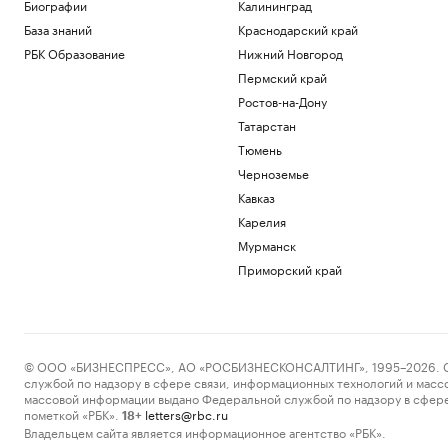
Биографии
Калининград
Российский защитник Мироманов
вернулся из НХЛ и перешел в СКА
База знаний
Краснодарский край
Спорт
РБК Образование
Нижний Новгород
Как работает крупнейшая товарно-
Пермский край
сырьевая биржа страны
Ростов-на-Дону
РБК и Петербургская Биржа
Татарстан
Верховный суд сообщил об иске о
снятии «Яблока» с выборов
Тюмень
Политика
Черноземье
ВТБ продал бывший офис банка
Кавказ
«Открытие» в центре Москвы
Карелия
Бизнес
Security Vision оценила риски
Мурманск
цифровой гигиены россиян
Приморский край
Компании
Загрузить еще
© ООО «БИЗНЕСПРЕСС», АО «РОСБИЗНЕСКОНСАЛТИНГ», 1995–2026. Сообщ
службой по надзору в сфере связи, информационных технологий и масс
массовой информации выдано Федеральной службой по надзору в сфере
пометкой «РБК».
letters@rbc.ru
18+
Владельцем сайта является информационное агентство «РБК».