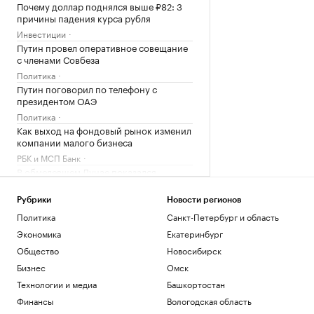
Почему доллар поднялся выше ₽82: 3
причины падения курса рубля
Инвестиции
Путин провел оперативное совещание
с членами Совбеза
Политика
Путин поговорил по телефону с
президентом ОАЭ
Политика
Как выход на фондовый рынок изменил
компании малого бизнеса
РБК и МСП Банк
В обмелевшем Дунае показался
фундамент моста времен Римской
империи. Фото
Рубрики
Новости регионов
Общество
Политика
Санкт-Петербург и область
«Рубин» и «Нефтехимик» создадут
Экономика
Екатеринбург
единую систему подготовки
футболистов
Общество
Новосибирск
Татарстан
Бизнес
Омск
В Ялте разминируют безэкипажный
Технологии и медиа
Башкортостан
катер, выброшенный на берег
Финансы
Вологодская область
Политика