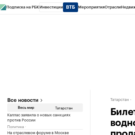
Подписка на РБК
Инвестиции
Мероприятия
Отрасли
Недви
РБК Life
Тренды
Визионеры
Национальные проекты
Город
Стиль
Кр
Спецпроекты СПб
Конференции СПб
Спецпроекты
Проверка конт
Татарстан
Все новости
Татарстан
Весь мир
Биле
Каллас заявила о новых санкциях
против России
водн
Политика
На отраслевом форуме в Москве
прод