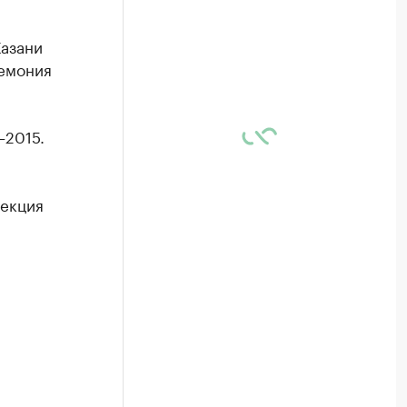
азани
ремония
–2015.
рекция