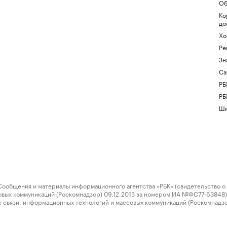
Об
Ко
до
Хо
Ре
Зн
Са
РБ
РБ
Шк
ения и материалы информационного агентства «РБК» (свидетельство о 
овых коммуникаций (Роскомнадзор) 09.12.2015 за номером ИА №ФС77-63848) 
 связи, информационных технологий и массовых коммуникаций (Роскомнадз