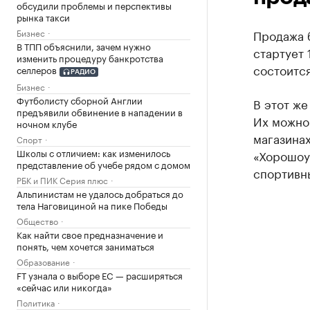
обсудили проблемы и перспективы
рынка такси
Бизнес
Продажа 
В ТПП объяснили, зачем нужно
стартует 
изменить процедуру банкротства
состоится
селлеров
РАДИО
Бизнес
Футболисту сборной Англии
В этот же
предъявили обвинение в нападении в
Их можно 
ночном клубе
магазина
Спорт
Школы с отличием: как изменилось
«Хорошоу
представление об учебе рядом с домом
спортивн
РБК и ПИК Серия плюс
Альпинистам не удалось добраться до
тела Наговициной на пике Победы
Общество
Как найти свое предназначение и
понять, чем хочется заниматься
Образование
FT узнала о выборе ЕС — расширяться
«сейчас или никогда»
Политика