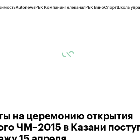
жимость
Autonews
РБК Компании
Телеканал
РБК Вино
Спорт
Школа упра
ипто
РБК Бизнес-среда
Дискуссионный клуб
Исследования
Кредитные 
рагентов
Политика
Экономика
Бизнес
Технологии и медиа
Финансы
Рын
ты на церемонию открытия
ого ЧМ–2015 в Казани поступ
ажу 15 апреля