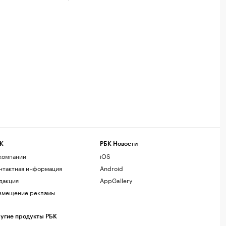
К
РБК Новости
компании
iOS
нтактная информация
Android
дакция
AppGallery
змещение рекламы
угие продукты РБК