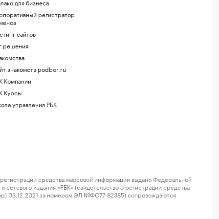
лако для бизнеса
рпоративный регистратор
менов
стинг сайтов
г.решения
акомства
йт знакомств podbor.ru
К Компании
К Курсы
ола управления РБК
регистрации средства массовой информации выдано Федеральной
и сетевого издания «РБК» (свидетельство о регистрации средства
ор) 03.12.2021 за номером ЭЛ №ФС77-82385) сопровождаются