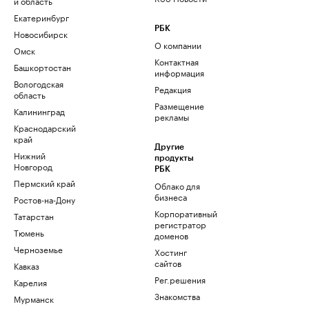
и область
Екатеринбург
РБК
Новосибирск
О компании
Омск
Контактная
Башкортостан
информация
Вологодская
Редакция
область
Размещение
Калининград
рекламы
Краснодарский
край
Другие
Нижний
продукты
Новгород
РБК
Пермский край
Облако для
бизнеса
Ростов-на-Дону
Корпоративный
Татарстан
регистратор
Тюмень
доменов
Черноземье
Хостинг
сайтов
Кавказ
Рег.решения
Карелия
Знакомства
Мурманск