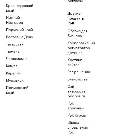
рекламы
Краснодарский
край
Другие
Нижний
продукты
Новгород
РБК
Пермский край
Облако для
бизнеса
Ростов-на-Дону
Корпоративный
Татарстан
регистратор
Тюмень
доменов
Черноземье
Хостинг
сайтов
Кавказ
Рег.решения
Карелия
Знакомства
Мурманск
Сайт
Приморский
знакомств
край
podbor.ru
РБК
Компании
РБК Курсы
Школа
управления
РБК