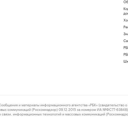
Об
Ко
до
Хо
Ре
Зн
Са
РБ
РБ
Шк
ения и материалы информационного агентства «РБК» (свидетельство о 
овых коммуникаций (Роскомнадзор) 09.12.2015 за номером ИА №ФС77-63848) 
 связи, информационных технологий и массовых коммуникаций (Роскомнадз