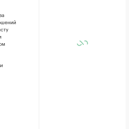
за
ношений
исту
и
ом
ки