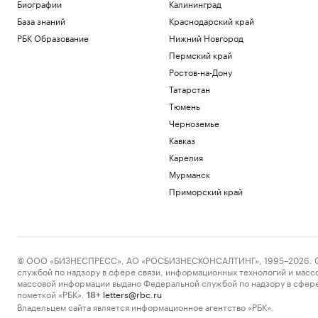
Биографии
Калининград
Мишустин заявил о запуске единых
База знаний
Краснодарский край
правил для маркетплейсов в ЕАЭС
РБК Образование
Нижний Новгород
Бизнес
Как облигационный долг помог решить
Пермский край
задачи реального бизнеса. Кейсы
Ростов-на-Дону
РБК и МСП Банк
Татарстан
В кабмине Литвы поспорили из-за
Тюмень
«российской угрозы»
Черноземье
Политика
Рост цен на жилье в июле охватил все
Кавказ
округа Москвы
Карелия
Недвижимость
Мурманск
OpenAI выпустит умную колонку в
форме пончика стоимостью более
Приморский край
$300
Технологии и медиа
Загрузить еще
© ООО «БИЗНЕСПРЕСС», АО «РОСБИЗНЕСКОНСАЛТИНГ», 1995–2026. Сообщ
службой по надзору в сфере связи, информационных технологий и масс
массовой информации выдано Федеральной службой по надзору в сфере
пометкой «РБК».
letters@rbc.ru
18+
Владельцем сайта является информационное агентство «РБК».