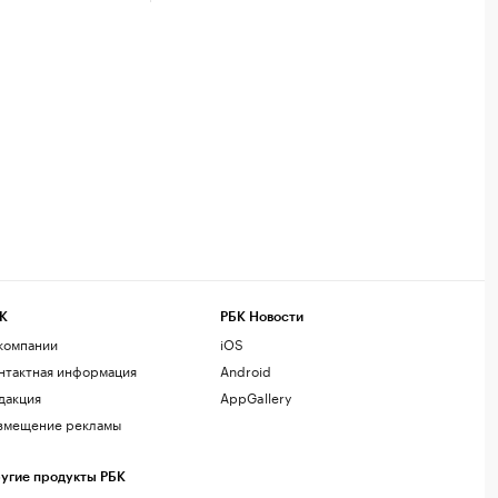
К
РБК Новости
компании
iOS
нтактная информация
Android
дакция
AppGallery
змещение рекламы
угие продукты РБК