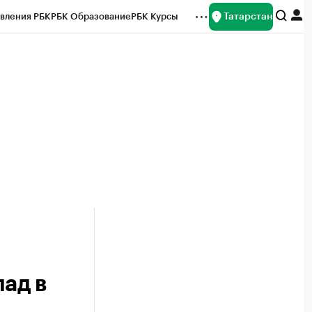
Татарстан
вления РБК
РБК Образование
РБК Курсы
рейтинги
Франшизы
Газета
ок наличной валюты
ад в