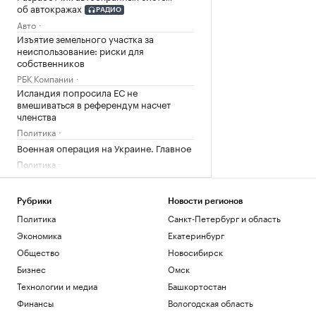
об автокражах
РАДИО
Авто
Изъятие земельного участка за
неиспользование: риски для
собственников
РБК Компании
Исландия попросила ЕС не
вмешиваться в референдум насчет
членства
Политика
Военная операция на Украине. Главное
Политика
В «Москва-Сити» задержали 20
сотрудников мошеннических
криптообменников
Рубрики
Новости регионов
Политика
Политика
Санкт-Петербург и область
Глава «Эксмо» назвал три тренда на
Экономика
Екатеринбург
рынке бизнес-литературы
РАДИО
Общество
Новосибирск
Общество
Бизнес
Омск
В Подмосковье впервые выписали
штраф за борщевик, выявленный с
Технологии и медиа
Башкортостан
помощью ИИ
Финансы
Вологодская область
Общество