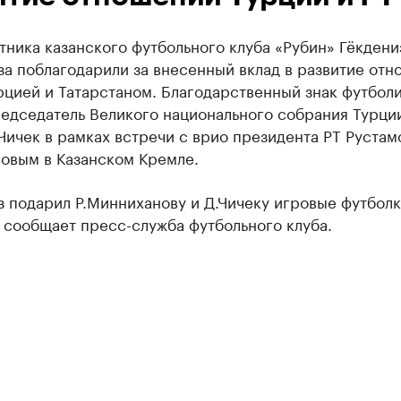
ника казанского футбольного клуба «Рубин» Гёкдени
а поблагодарили за внесенный вклад в развитие от
цией и Татарстаном. Благодарственный знак футбол
редседатель Великого национального собрания Турци
ичек в рамках встречи с врио президента РТ Рустам
овым в Казанском Кремле.
 подарил Р.Минниханову и Д.Чичеку игровые футбол
 сообщает пресс-служба футбольного клуба.