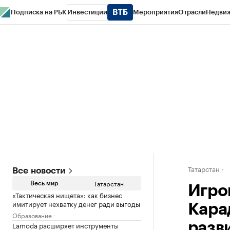
Подписка на РБК
Инвестиции
Мероприятия
Отрасли
Недви
РБК Life
Тренды
Визионеры
Национальные проекты
Город
Стиль
Кр
Спецпроекты СПб
Конференции СПб
Спецпроекты
Проверка конт
Татарстан
Все новости
Татарстан
Весь мир
Игро
«Тактическая нищета»: как бизнес
имитирует нехватку денег ради выгоды
Кара
Образование
Lamoda расширяет инструменты
разв