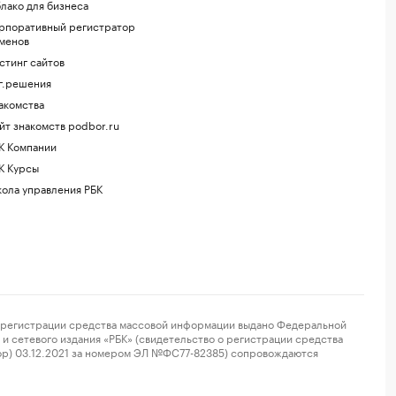
лако для бизнеса
рпоративный регистратор
менов
стинг сайтов
г.решения
акомства
йт знакомств podbor.ru
К Компании
К Курсы
ола управления РБК
регистрации средства массовой информации выдано Федеральной
и сетевого издания «РБК» (свидетельство о регистрации средства
ор) 03.12.2021 за номером ЭЛ №ФС77-82385) сопровождаются