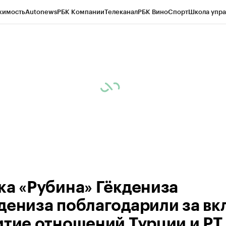
жимость
Autonews
РБК Компании
Телеканал
РБК Вино
Спорт
Школа упра
ипто
РБК Бизнес-среда
Дискуссионный клуб
Исследования
Кредитные 
рагентов
Политика
Экономика
Бизнес
Технологии и медиа
Финансы
Рын
ка «Рубина» Гёкдениза
дениза поблагодарили за вкл
итие отношений Турции и РТ