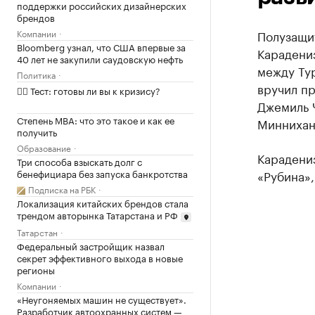
поддержки российских дизайнерских
брендов
Компании
Полузащит
Bloomberg узнал, что США впервые за
Карадениз
40 лет не закупили саудовскую нефть
между Тур
Политика
вручил п
✍🏻 Тест: готовы ли вы к кризису?
Джемиль Ч
Степень MBA: что это такое и как ее
Миннихан
получить
Образование
Карадениз
Три способа взыскать долг с
бенефициара без запуска банкротства
«Рубина»,
Подписка на РБК
Локализация китайских брендов стала
трендом авторынка Татарстана и РФ
Татарстан
Федеральный застройщик назвал
секрет эффективного выхода в новые
регионы
Компании
«Неугоняемых машин не существует».
Разработчик автоохранных систем —