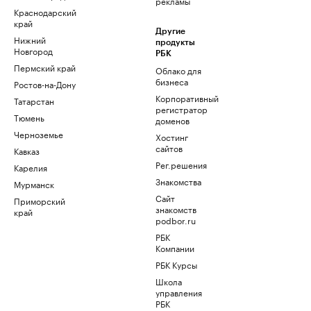
рекламы
Краснодарский
край
Другие
Нижний
продукты
Новгород
РБК
Пермский край
Облако для
бизнеса
Ростов-на-Дону
Корпоративный
Татарстан
регистратор
Тюмень
доменов
Черноземье
Хостинг
сайтов
Кавказ
Рег.решения
Карелия
Знакомства
Мурманск
Сайт
Приморский
знакомств
край
podbor.ru
РБК
Компании
РБК Курсы
Школа
управления
РБК