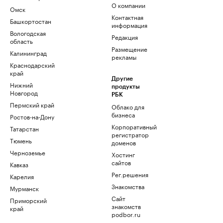
О компании
Омск
Контактная
Башкортостан
информация
Вологодская
Редакция
область
Размещение
Калининград
рекламы
Краснодарский
край
Другие
Нижний
продукты
Новгород
РБК
Пермский край
Облако для
бизнеса
Ростов-на-Дону
Корпоративный
Татарстан
регистратор
Тюмень
доменов
Черноземье
Хостинг
сайтов
Кавказ
Рег.решения
Карелия
Знакомства
Мурманск
Сайт
Приморский
знакомств
край
podbor.ru