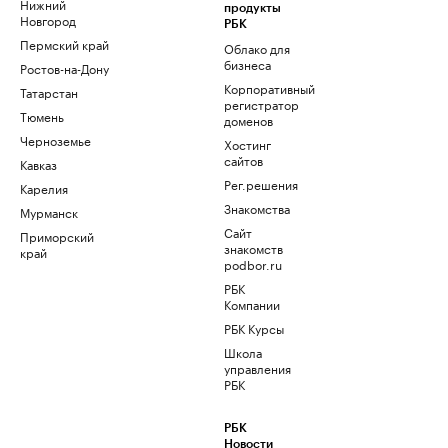
Нижний
продукты
Новгород
РБК
Пермский край
Облако для
бизнеса
Ростов-на-Дону
Корпоративный
Татарстан
регистратор
Тюмень
доменов
Черноземье
Хостинг
сайтов
Кавказ
Рег.решения
Карелия
Знакомства
Мурманск
Сайт
Приморский
знакомств
край
podbor.ru
РБК
Компании
РБК Курсы
Школа
управления
РБК
РБК
Новости