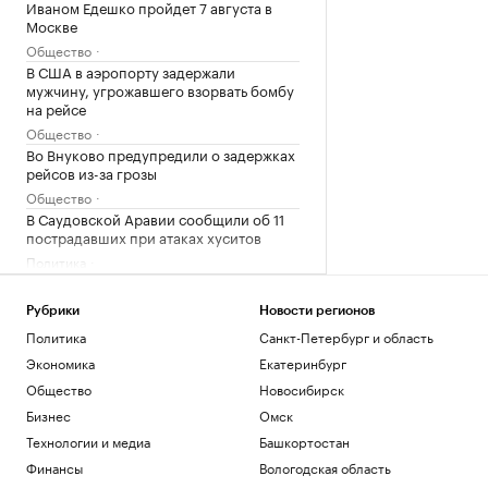
Иваном Едешко пройдет 7 августа в
Москве
Общество
В США в аэропорту задержали
мужчину, угрожавшего взорвать бомбу
на рейсе
Общество
Во Внуково предупредили о задержках
рейсов из-за грозы
Общество
В Саудовской Аравии сообщили об 11
пострадавших при атаках хуситов
Политика
В Турции заявили, что Европа
потребовала подтверждать
Рубрики
Новости регионов
происхождение газа
Политика
Санкт-Петербург и область
Политика
Экономика
Екатеринбург
Трамп заявил, что США «тоже
нуждаются» в ракетах для Patriot
Общество
Новосибирск
Политика
Бизнес
Омск
Reuters сообщил о серии кибератак на
Технологии и медиа
Башкортостан
крупнейшие финансовые компании
США
Финансы
Вологодская область