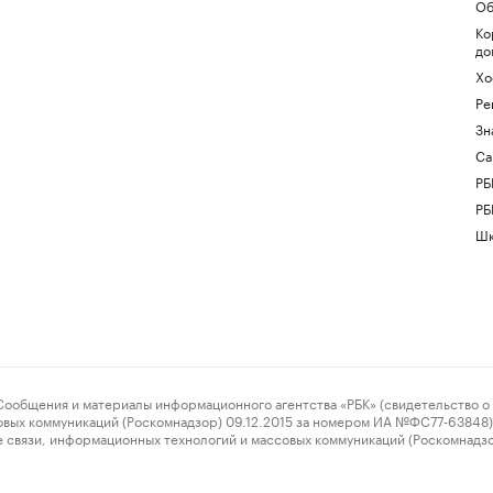
Об
Ко
до
Хо
Ре
Зн
Са
РБ
РБ
Шк
ения и материалы информационного агентства «РБК» (свидетельство о 
овых коммуникаций (Роскомнадзор) 09.12.2015 за номером ИА №ФС77-63848) 
 связи, информационных технологий и массовых коммуникаций (Роскомнадз