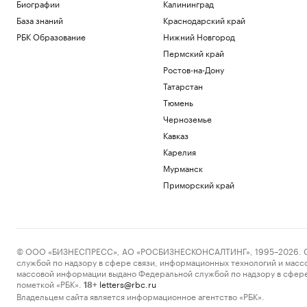
Новая категория
Биографии
Калининград
Трамп подписал указы,
База знаний
Краснодарский край
ограничивающие право на
РБК Образование
Нижний Новгород
гражданство по рождению
Пермский край
Политика
В Пензенской области ввели план
Ростов-на-Дону
«Ковер»
Татарстан
Политика
Тюмень
Четыре человека погибли при взрыве в
Черноземье
автобусе в Сирии
Общество
Кавказ
В Африке поддержали Инфантино
Карелия
после скандала с продажей прав ЧМ
Мурманск
Спорт
Приморский край
Запасы газа в Европе на минимуме. Что
будет зимой
Подписка на РБК
Загрузить еще
© ООО «БИЗНЕСПРЕСС», АО «РОСБИЗНЕСКОНСАЛТИНГ», 1995–2026. Сообщ
службой по надзору в сфере связи, информационных технологий и масс
массовой информации выдано Федеральной службой по надзору в сфере
пометкой «РБК».
letters@rbc.ru
18+
Владельцем сайта является информационное агентство «РБК».