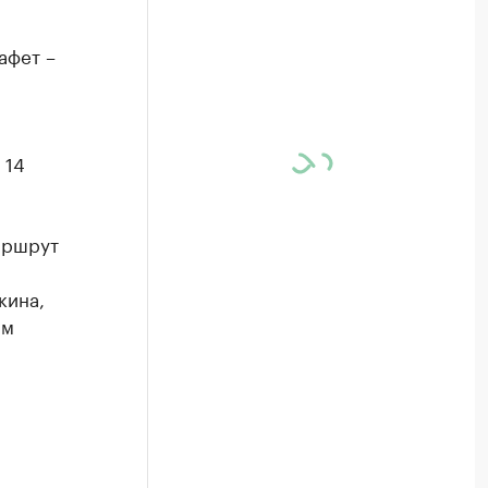
афет –
 14
аршрут
кина,
им