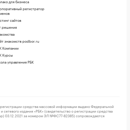
лако для бизнеса
рпоративный регистратор
менов
стинг сайтов
г.решения
акомства
йт знакомств podbor.ru
К Компании
К Курсы
ола управления РБК
регистрации средства массовой информации выдано Федеральной
и сетевого издания «РБК» (свидетельство о регистрации средства
ор) 03.12.2021 за номером ЭЛ №ФС77-82385) сопровождаются