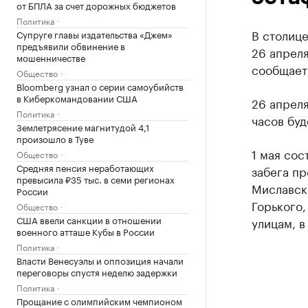
от БПЛА за счет дорожных бюджетов
Политика
В столице
Супруге главы издательства «Джем»
предъявили обвинение в
26 апреля
мошенничестве
сообщает
Общество
Bloomberg узнал о серии самоубийств
в Киберкомандовании США
26 апреля
Политика
часов буд
Землетрясение магнитудой 4,1
произошло в Туве
1 мая сос
Общество
Средняя пенсия неработающих
забега пр
превысила ₽35 тыс. в семи регионах
Миславск
России
Горького,
Общество
США ввели санкции в отношении
улицам, в
военного атташе Кубы в России
Политика
Власти Венесуэлы и оппозиция начали
переговоры спустя неделю задержки
Политика
Прощание с олимпийским чемпионом