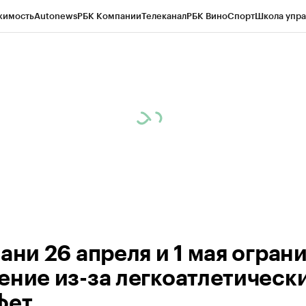
жимость
Autonews
РБК Компании
Телеканал
РБК Вино
Спорт
Школа упра
ипто
РБК Бизнес-среда
Дискуссионный клуб
Исследования
Кредитные 
рагентов
Политика
Экономика
Бизнес
Технологии и медиа
Финансы
Рын
ани 26 апреля и 1 мая огран
ение из-за легкоатлетическ
фет