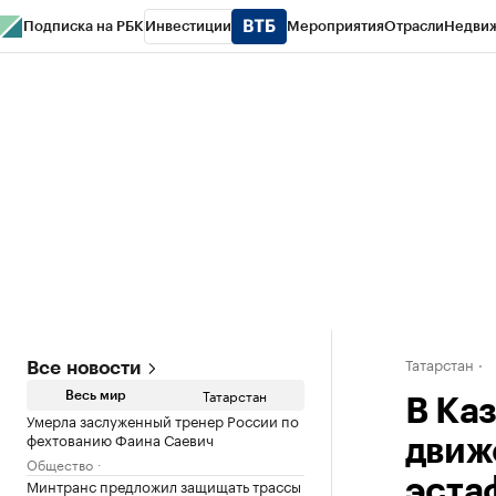
Подписка на РБК
Инвестиции
Мероприятия
Отрасли
Недви
РБК Life
Тренды
Визионеры
Национальные проекты
Город
Стиль
Кр
Спецпроекты СПб
Конференции СПб
Спецпроекты
Проверка конт
Татарстан
Все новости
Татарстан
Весь мир
В Каз
Умерла заслуженный тренер России по
фехтованию Фаина Саевич
движ
Общество
Минтранс предложил защищать трассы
эста