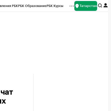
Татарстан
вления РБК
РБК Образование
РБК Курсы
рейтинги
Франшизы
Газета
ок наличной валюты
ичат
их