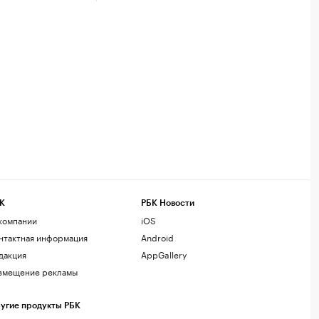
К
РБК Новости
компании
iOS
нтактная информация
Android
дакция
AppGallery
змещение рекламы
угие продукты РБК