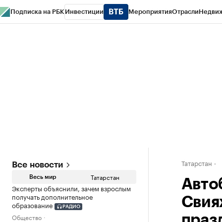
Подписка на РБК
Инвестиции
Мероприятия
Отрасли
Недви
РБК Life
Тренды
Визионеры
Национальные проекты
Город
Стиль
Кр
Спецпроекты СПб
Конференции СПб
Спецпроекты
Проверка конт
Татарстан
Все новости
Татарстан
Весь мир
Авто
Эксперты объяснили, зачем взрослым
получать дополнительное
Свия
образование
РАДИО
Общество
праз