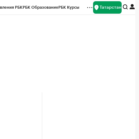
Татарстан
вления РБК
РБК Образование
РБК Курсы
рейтинги
Франшизы
Газета
ок наличной валюты
и