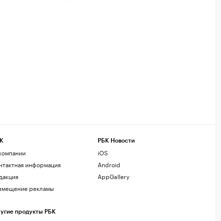
К
РБК Новости
компании
iOS
нтактная информация
Android
дакция
AppGallery
змещение рекламы
угие продукты РБК