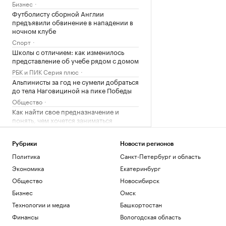
Бизнес
Футболисту сборной Англии
предъявили обвинение в нападении в
ночном клубе
Спорт
Школы с отличием: как изменилось
представление об учебе рядом с домом
РБК и ПИК Серия плюс
Альпинисты за год не сумели добраться
до тела Наговициной на пике Победы
Общество
Как найти свое предназначение и
понять, чем хочется заниматься
Образование
FT узнала о выборе ЕС — расширяться
Рубрики
Новости регионов
«сейчас или никогда»
Политика
Санкт-Петербург и область
Политика
Экономика
Екатеринбург
Почему доллар поднялся выше ₽82: 3
причины падения курса рубля
Общество
Новосибирск
Инвестиции
Бизнес
Омск
Путин провел оперативное совещание
Технологии и медиа
Башкортостан
с членами Совбеза
Финансы
Вологодская область
Политика