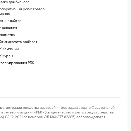
лако для бизнеса
рпоративный регистратор
менов
стинг сайтов
г.решения
акомства
йт знакомств podbor.ru
К Компании
К Курсы
ола управления РБК
регистрации средства массовой информации выдано Федеральной
и сетевого издания «РБК» (свидетельство о регистрации средства
ор) 03.12.2021 за номером ЭЛ №ФС77-82385) сопровождаются