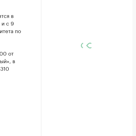
тся в
 и с 9
итета по
:00 от
ый», в
 310