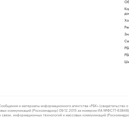
Об
Ко
до
Хо
Ре
Зн
Са
РБ
РБ
Шк
ения и материалы информационного агентства «РБК» (свидетельство о 
овых коммуникаций (Роскомнадзор) 09.12.2015 за номером ИА №ФС77-63848) 
 связи, информационных технологий и массовых коммуникаций (Роскомнадз