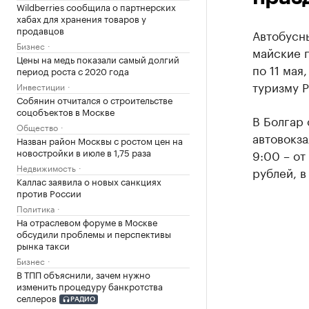
Wildberries сообщила о партнерских
хабах для хранения товаров у
продавцов
Автобусны
Бизнес
майские п
Цены на медь показали самый долгий
по 11 мая
период роста с 2020 года
туризму Р
Инвестиции
Собянин отчитался о строительстве
соцобъектов в Москве
В Болгар 
Общество
автовокза
Назван район Москвы с ростом цен на
новостройки в июле в 1,75 раза
9:00 – от
Недвижимость
рублей, в
Каллас заявила о новых санкциях
против России
Политика
На отраслевом форуме в Москве
обсудили проблемы и перспективы
рынка такси
Бизнес
В ТПП объяснили, зачем нужно
изменить процедуру банкротства
селлеров
РАДИО