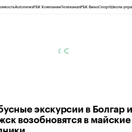
жимость
Autonews
РБК Компании
Телеканал
РБК Вино
Спорт
Школа упра
ипто
РБК Бизнес-среда
Дискуссионный клуб
Исследования
Кредитные 
рагентов
Политика
Экономика
Бизнес
Технологии и медиа
Финансы
Рын
бусные экскурсии в Болгар 
жск возобновятся в майские
дники