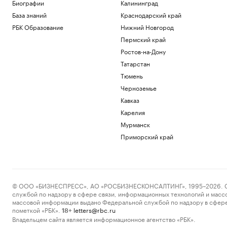
Биографии
Калининград
Путин поговорил по телефону с
президентом ОАЭ
База знаний
Краснодарский край
Политика
РБК Образование
Нижний Новгород
Как выход на фондовый рынок изменил
Пермский край
компании малого бизнеса
Ростов-на-Дону
РБК и МСП Банк
Татарстан
В обмелевшем Дунае показался
фундамент моста времен Римской
Тюмень
империи. Фото
Черноземье
Общество
Кавказ
«Рубин» и «Нефтехимик» создадут
единую систему подготовки
Карелия
футболистов
Мурманск
Татарстан
Приморский край
В Ялте разминируют безэкипажный
катер, выброшенный на берег
Политика
Загрузить еще
© ООО «БИЗНЕСПРЕСС», АО «РОСБИЗНЕСКОНСАЛТИНГ», 1995–2026. Сообщ
службой по надзору в сфере связи, информационных технологий и масс
массовой информации выдано Федеральной службой по надзору в сфере
пометкой «РБК».
letters@rbc.ru
18+
Владельцем сайта является информационное агентство «РБК».