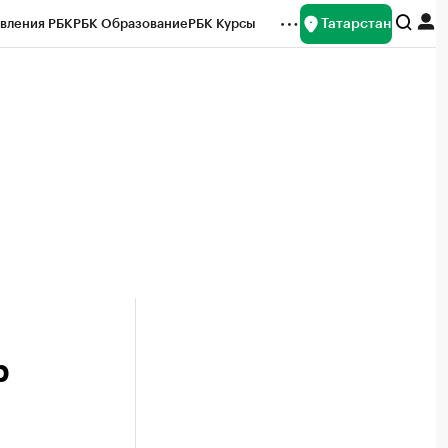
Татарстан
вления РБК
РБК Образование
РБК Курсы
рейтинги
Франшизы
Газета
ок наличной валюты
р