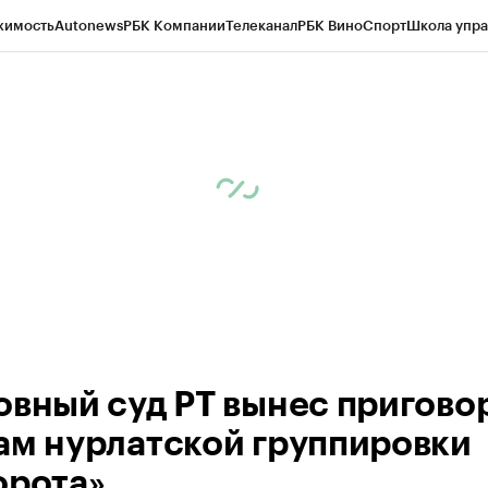
жимость
Autonews
РБК Компании
Телеканал
РБК Вино
Спорт
Школа упра
ипто
РБК Бизнес-среда
Дискуссионный клуб
Исследования
Кредитные 
рагентов
Политика
Экономика
Бизнес
Технологии и медиа
Финансы
Рын
овный суд РТ вынес пригово
ам нурлатской группировки
орота»