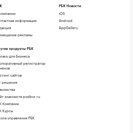
К
РБК Новости
компании
iOS
нтактная информация
Android
дакция
AppGallery
змещение рекламы
угие продукты РБК
лако для бизнеса
рпоративный регистратор
менов
стинг сайтов
г.решения
акомства
йт знакомств podbor.ru
К Компании
К Курсы
ола управления РБК