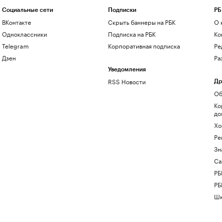
Социальные сети
Подписки
РБ
ВКонтакте
Скрыть баннеры на РБК
О 
Одноклассники
Подписка на РБК
Ко
Telegram
Корпоративная подписка
Ре
Дзен
Ра
Уведомления
RSS Новости
Др
Об
Ко
до
Хо
Ре
Зн
Са
РБ
РБ
Шк