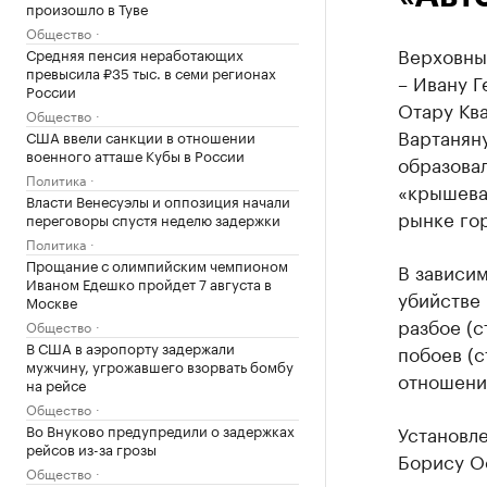
произошло в Туве
Общество
Верховны
Средняя пенсия неработающих
превысила ₽35 тыс. в семи регионах
– Ивану Г
России
Отару Ква
Общество
Вартанян
США ввели санкции в отношении
военного атташе Кубы в России
образовал
Политика
«крышева
Власти Венесуэлы и оппозиция начали
рынке го
переговоры спустя неделю задержки
Политика
Прощание с олимпийским чемпионом
В зависи
Иваном Едешко пройдет 7 августа в
убийстве 
Москве
разбое (с
Общество
В США в аэропорту задержали
побоев (с
мужчину, угрожавшего взорвать бомбу
отношении
на рейсе
Общество
Во Внуково предупредили о задержках
Установле
рейсов из-за грозы
Борису Ос
Общество