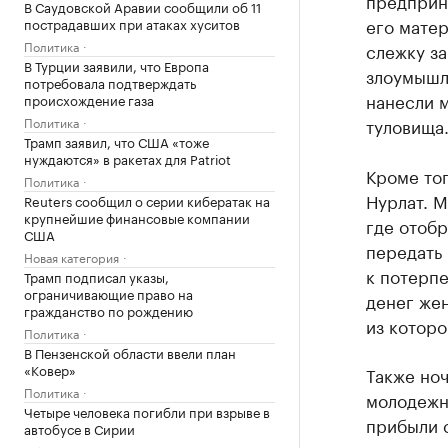
предприн
В Саудовской Аравии сообщили об 11
его матер
пострадавших при атаках хуситов
Политика
слежку за
В Турции заявили, что Европа
злоумышле
потребовала подтверждать
нанесли м
происхождение газа
Политика
туловища.
Трамп заявил, что США «тоже
нуждаются» в ракетах для Patriot
Кроме тог
Политика
Нурлат. М
Reuters сообщил о серии кибератак на
крупнейшие финансовые компании
где отобр
США
передать
Новая категория
к потерпе
Трамп подписал указы,
ограничивающие право на
денег же
гражданство по рождению
из которо
Политика
В Пензенской области ввели план
«Ковер»
Также ноч
Политика
молодежн
Четыре человека погибли при взрыве в
прибыли 
автобусе в Сирии