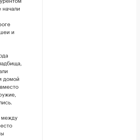
курентом
е начали
роге
 шеи и
ода
ладбища,
али
и домой
 вместо
ружие,
лись.
т между
место
пы