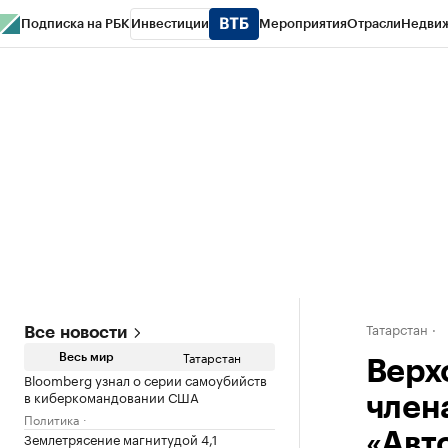
Подписка на РБК
Инвестиции
Мероприятия
Отрасли
Недви
РБК Life
Тренды
Визионеры
Национальные проекты
Город
Стиль
Кр
Спецпроекты СПб
Конференции СПб
Спецпроекты
Проверка конт
Татарстан
Все новости
Татарстан
Весь мир
Верх
Bloomberg узнал о серии самоубийств
в киберкомандовании США
член
Политика
Землетрясение магнитудой 4,1
«Авт