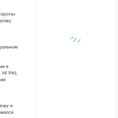
торота»
рову,
тральном
ми в
 УК РФ),
нии
мову и
имался