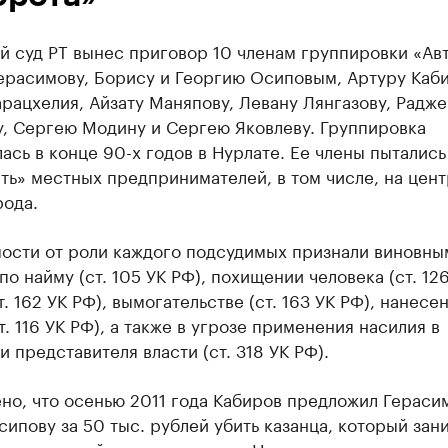
й суд РТ вынес приговор 10 членам группировки «Ав
ерасимову, Борису и Георгию Осиповым, Артуру Каби
рацхелия, Айзату Маняпову, Левану Лянгазову, Радже
у, Сергею Модину и Сергею Яковлеву. Группировка
ась в конце 90-х годов в Нурлате. Ее члены пытались
ть» местных предпринимателей, в том числе, на цен
рода.
мости от роли каждого подсудимых признали виновны
по найму (ст. 105 УК РФ), похищении человека (ст. 126
т. 162 УК РФ), вымогательстве (ст. 163 УК РФ), нанесе
т. 116 УК РФ), а также в угрозе применения насилия в
 представителя власти (ст. 318 УК РФ).
но, что осенью 2011 года Кабиров предложил Гераси
ипову за 50 тыс. рублей убить казанца, который зан