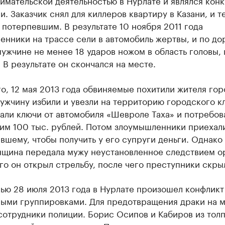
имательской деятельностью в Нурлате и являлся кон
и. Заказчик снял для киллеров квартиру в Казани, и т
 потерпевшим. В результате 10 ноября 2011 года
нники на трассе сели в автомобиль жертвы, и по до
ужчине не менее 18 ударов ножом в область головы,
 В результате он скончался на месте.
о, 12 мая 2013 года обвиняемые похитили жителя гор
ужчину избили и увезли на территорию городского к
али ключи от автомобиля «Шевроле Таха» и потребов
 им 100 тыс. рублей. Потом злоумышленники приехал
вшему, чтобы получить у его супруги деньги. Однако
нщина передала мужу неустановленное следствием о
го он открыл стрельбу, после чего преступники скры
ью 28 июля 2013 года в Нурлате произошел конфлик
ыми группировками. Для предотвращения драки на 
сотрудники полиции. Борис Осипов и Кабиров из тол