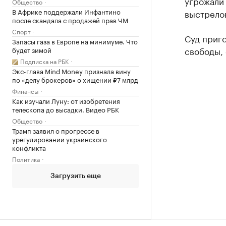
угрожали
Общество
В Африке поддержали Инфантино
выстрелов
после скандала с продажей прав ЧМ
Спорт
Суд приго
Запасы газа в Европе на минимуме. Что
свободы, 
будет зимой
Подписка на РБК
Экс-глава Mind Money признала вину
по «делу брокеров» о хищении ₽7 млрд
Финансы
Как изучали Луну: от изобретения
телескопа до высадки. Видео РБК
Общество
Трамп заявил о прогрессе в
урегулировании украинского
конфликта
Политика
Загрузить еще