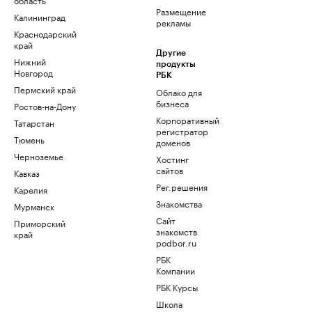
Размещение
Калининград
рекламы
Краснодарский
край
Другие
Нижний
продукты
Новгород
РБК
Пермский край
Облако для
бизнеса
Ростов-на-Дону
Корпоративный
Татарстан
регистратор
Тюмень
доменов
Черноземье
Хостинг
сайтов
Кавказ
Рег.решения
Карелия
Знакомства
Мурманск
Сайт
Приморский
знакомств
край
podbor.ru
РБК
Компании
РБК Курсы
Школа