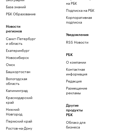
на РБК
База знаний
Подписка на РБК
РБК Образование
Корпоративная
подписка
Новости
регионов
Уведомления
Санкт-Петербург
RSS Новости
и область
Екатеринбург
РБК
Новосибирск
О компании
Омск
Контактная
Башкортостан
информация
Вологодская
Редакция
область
Размещение
Калининград
рекламы
Краснодарский
край
Другие
Нижний
продукты
Новгород
РБК
Пермский край
Облако для
бизнеса
Ростов-на-Дону