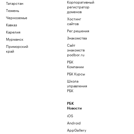
Корпоративный
Татарстан
регистратор
Тюмень
доменов
Черноземье
Хостинг
сайтов
Кавказ
Рег.решения
Карелия
Знакомства
Мурманск
Сайт
Приморский
знакомств
край
podbor.ru
РБК
Компании
РБК Курсы
Школа
управления
РБК
РБК
Новости
iOS
Android
AppGallery