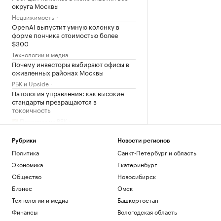
округа Москвы
Недвижимость
OpenAI выпустит умную колонку в
форме пончика стоимостью более
$300
Технологии и медиа
Почему инвесторы выбирают офисы в
оживленных районах Москвы
РБК и Upside
Патология управления: как высокие
стандарты превращаются в
токсичность
Подписка на РБК
Военная операция на Украине. Онлайн
Рубрики
Новости регионов
Политика
Руководителю тоже нужно планировать
Политика
Санкт-Петербург и область
развитие. 4 шага, как это сделать
Экономика
Екатеринбург
Образование
Общество
Новосибирск
Что известно об атаках БПЛА на
Бизнес
Омск
регионы России. Главное к 7 августа
Технологии и медиа
Башкортостан
Политика
В WB сообщили о состоянии товаров
Финансы
Вологодская область
после атаки на склад под