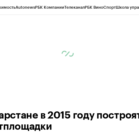
жимость
Autonews
РБК Компании
Телеканал
РБК Вино
Спорт
Школа упра
ипто
РБК Бизнес-среда
Дискуссионный клуб
Исследования
Кредитные 
рагентов
Политика
Экономика
Бизнес
Технологии и медиа
Финансы
Рын
арстане в 2015 году построя
тплощадки