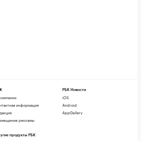
К
РБК Новости
компании
iOS
нтактная информация
Android
дакция
AppGallery
змещение рекламы
угие продукты РБК