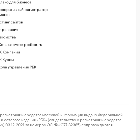
лако для бизнеса
рпоративный регистратор
менов
стинг сайтов
г.решения
акомства
йт знакомств podbor.ru
К Компании
К Курсы
ола управления РБК
регистрации средства массовой информации выдано Федеральной
и сетевого издания «РБК» (свидетельство о регистрации средства
ор) 03.12.2021 за номером ЭЛ №ФС77-82385) сопровождаются