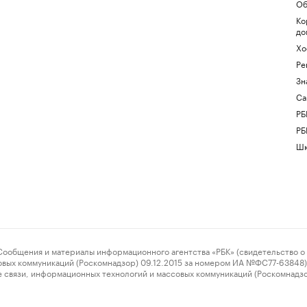
Об
Ко
до
Хо
Ре
Зн
Са
РБ
РБ
Шк
ения и материалы информационного агентства «РБК» (свидетельство о 
овых коммуникаций (Роскомнадзор) 09.12.2015 за номером ИА №ФС77-63848) 
 связи, информационных технологий и массовых коммуникаций (Роскомнадз