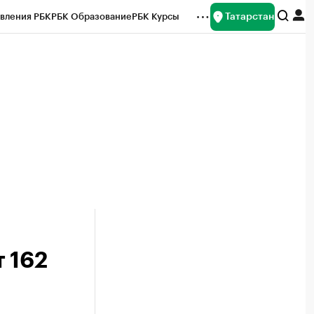
Татарстан
вления РБК
РБК Образование
РБК Курсы
рейтинги
Франшизы
Газета
ок наличной валюты
т 162