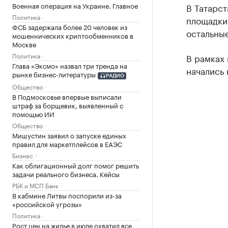
Военная операция на Украине. Главное
В Татарст
Политика
площадки.
ФСБ задержала более 20 человек из
остальные
мошеннических криптообменников в
Москве
Политика
В рамках
Глава «Эксмо» назвал три тренда на
начались 
рынке бизнес-литературы
РАДИО
Общество
В Подмосковье впервые выписали
штраф за борщевик, выявленный с
помощью ИИ
Общество
Мишустин заявил о запуске единых
правил для маркетплейсов в ЕАЭС
Бизнес
Как облигационный долг помог решить
задачи реального бизнеса. Кейсы
РБК и МСП Банк
В кабмине Литвы поспорили из-за
«российской угрозы»
Политика
Рост цен на жилье в июле охватил все