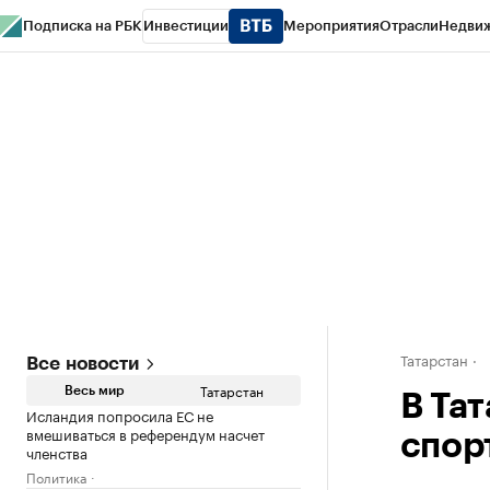
Подписка на РБК
Инвестиции
Мероприятия
Отрасли
Недви
РБК Life
Тренды
Визионеры
Национальные проекты
Город
Стиль
Кр
Спецпроекты СПб
Конференции СПб
Спецпроекты
Проверка конт
Татарстан
Все новости
Татарстан
Весь мир
В Тат
Исландия попросила ЕС не
вмешиваться в референдум насчет
спор
членства
Политика