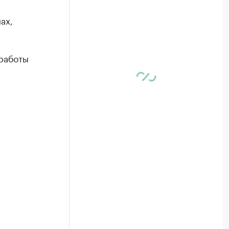
х
ах,
работы