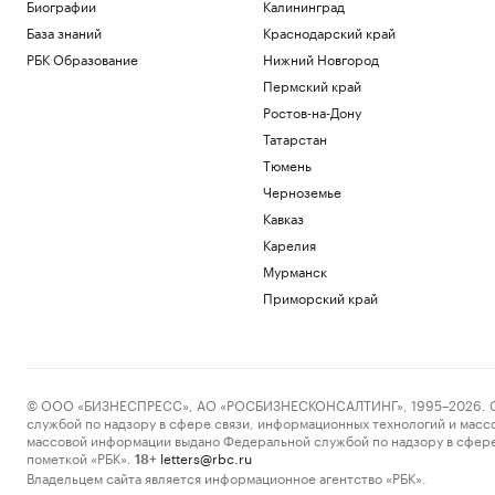
Биографии
Калининград
Екатеринбургом
База знаний
Краснодарский край
Политика
РБК Образование
Нижний Новгород
Иностранные карты для россиян: гид
по зарубежным банкам на 2026 год
Пермский край
РБК Компании
Ростов-на-Дону
Гастрогид по Центральной России:
Татарстан
сыры, крокодилы и органический сидр
Тюмень
РБК и РСХБ
Законный интерес: как бизнесу
Черноземье
избежать правовых рисков в работе с
Кавказ
Китаем
Карелия
Татарстан
Мурманск
Эксперты объяснили, почему жилье для
студентов надо было искать «вчера»
Приморский край
РАДИО
Недвижимость
Загрузить еще
© ООО «БИЗНЕСПРЕСС», АО «РОСБИЗНЕСКОНСАЛТИНГ», 1995–2026. Сообщ
службой по надзору в сфере связи, информационных технологий и масс
массовой информации выдано Федеральной службой по надзору в сфере
пометкой «РБК».
letters@rbc.ru
18+
Владельцем сайта является информационное агентство «РБК».