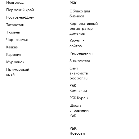
Новгород
РБК
Пермский край
Облако для
бизнеса
Ростов-на-Дону
Корпоративный
Татарстан
регистратор
Тюмень
доменов
Черноземье
Хостинг
сайтов
Кавказ
Рег.решения
Карелия
Знакомства
Мурманск
Сайт
Приморский
знакомств
край
podbor.ru
РБК
Компании
РБК Курсы
Школа
управления
РБК
РБК
Новости