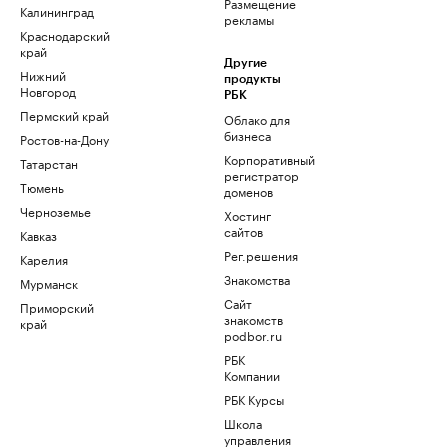
Размещение
Калининград
рекламы
Краснодарский
край
Другие
Нижний
продукты
Новгород
РБК
Пермский край
Облако для
бизнеса
Ростов-на-Дону
Корпоративный
Татарстан
регистратор
Тюмень
доменов
Черноземье
Хостинг
сайтов
Кавказ
Рег.решения
Карелия
Знакомства
Мурманск
Сайт
Приморский
знакомств
край
podbor.ru
РБК
Компании
РБК Курсы
Школа
управления