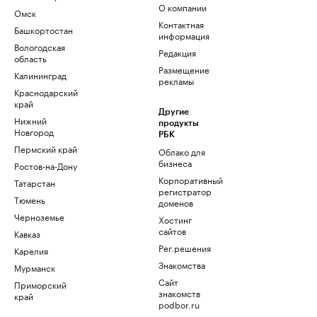
О компании
Омск
Контактная
Башкортостан
информация
Вологодская
Редакция
область
Размещение
Калининград
рекламы
Краснодарский
край
Другие
Нижний
продукты
Новгород
РБК
Пермский край
Облако для
бизнеса
Ростов-на-Дону
Корпоративный
Татарстан
регистратор
Тюмень
доменов
Черноземье
Хостинг
сайтов
Кавказ
Рег.решения
Карелия
Знакомства
Мурманск
Сайт
Приморский
знакомств
край
podbor.ru