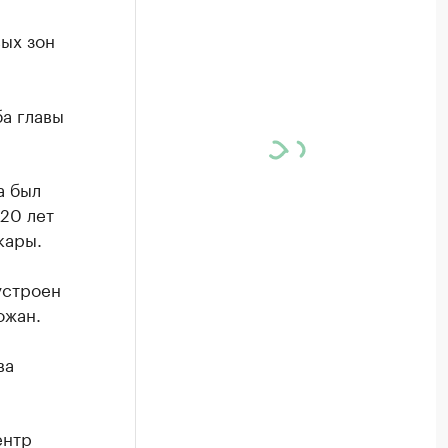
ых зон
а главы
а был
20 лет
кары.
устроен
ожан.
ва
ентр