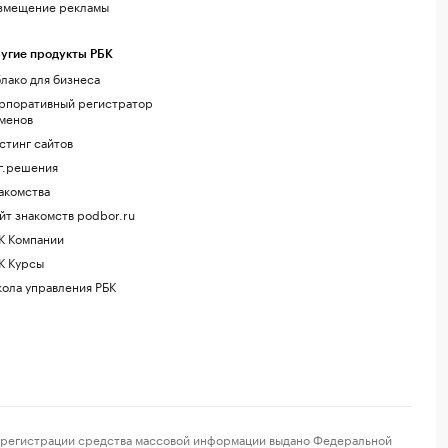
змещение рекламы
угие продукты РБК
лако для бизнеса
рпоративный регистратор
менов
стинг сайтов
г.решения
акомства
йт знакомств podbor.ru
К Компании
К Курсы
ола управления РБК
регистрации средства массовой информации выдано Федеральной