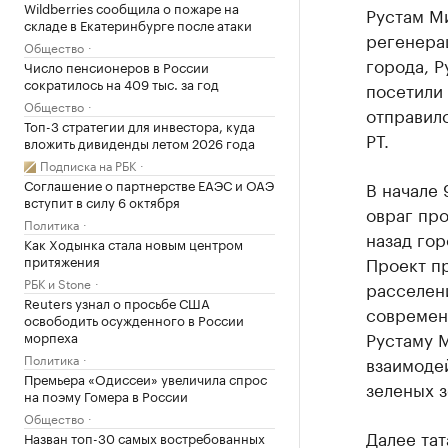
Wildberries сообщила о пожаре на
Рустам М
складе в Екатеринбурге после атаки
регенера
Общество
города, Р
Число пенсионеров в России
сократилось на 409 тыс. за год
посетили 
Общество
отправилс
Топ-3 стратегии для инвестора, куда
РТ.
вложить дивиденды летом 2026 года
Подписка на РБК
Соглашение о партнерстве ЕАЭС и ОАЭ
В начале 
вступит в силу 6 октября
овраг пр
Политика
назад гор
Как Ходынка стала новым центром
притяжения
Проект п
РБК и Stone
расселени
Reuters узнал о просьбе США
современ
освободить осужденного в России
Рустаму 
морпеха
Политика
взаимоде
Премьера «Одиссеи» увеличила спрос
зеленых з
на поэму Гомера в России
Общество
Далее тат
Назван топ-30 самых востребованных