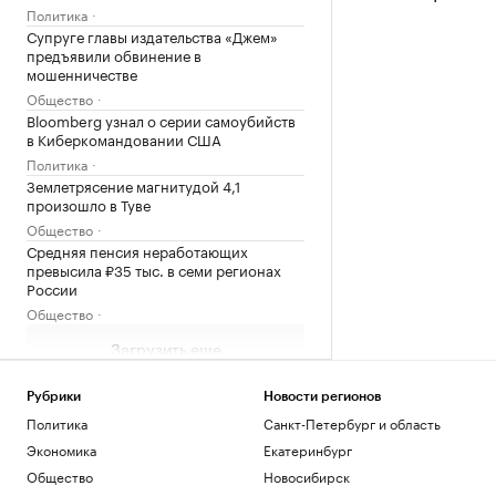
Политика
Супруге главы издательства «Джем»
предъявили обвинение в
мошенничестве
Общество
Bloomberg узнал о серии самоубийств
в Киберкомандовании США
Политика
Землетрясение магнитудой 4,1
произошло в Туве
Общество
Средняя пенсия неработающих
превысила ₽35 тыс. в семи регионах
России
Общество
Загрузить еще
Рубрики
Новости регионов
Политика
Санкт-Петербург и область
Экономика
Екатеринбург
Общество
Новосибирск