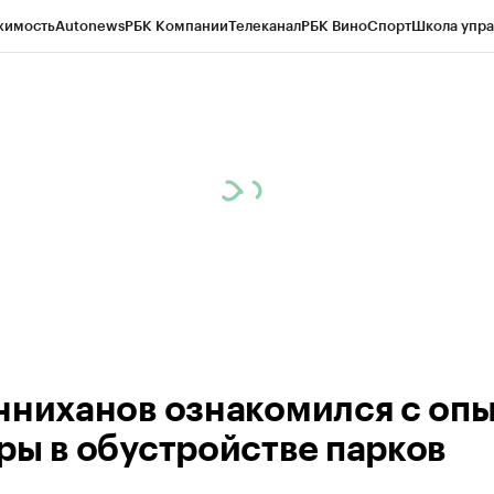
жимость
Autonews
РБК Компании
Телеканал
РБК Вино
Спорт
Школа упра
ипто
РБК Бизнес-среда
Дискуссионный клуб
Исследования
Кредитные 
рагентов
Политика
Экономика
Бизнес
Технологии и медиа
Финансы
Рын
нниханов ознакомился с оп
ры в обустройстве парков