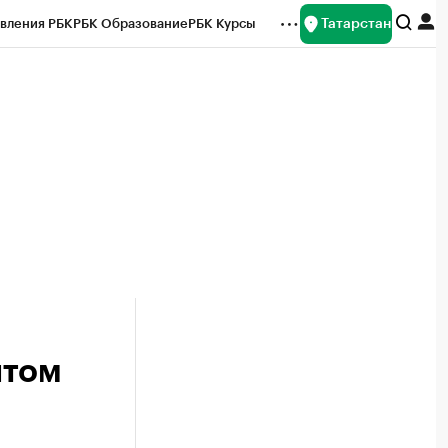
Татарстан
вления РБК
РБК Образование
РБК Курсы
рейтинги
Франшизы
Газета
ок наличной валюты
ытом