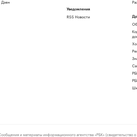
Дзен
Ра
Уведомления
RSS Новости
Др
Об
Ко
до
Хо
Ре
Зн
Са
РБ
РБ
Шк
ения и материалы информационного агентства «РБК» (свидетельство о 