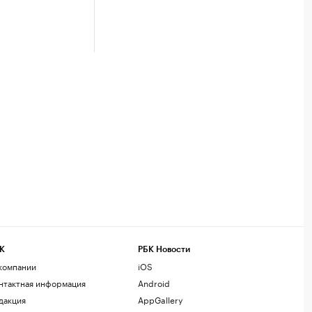
К
РБК Новости
компании
iOS
нтактная информация
Android
дакция
AppGallery