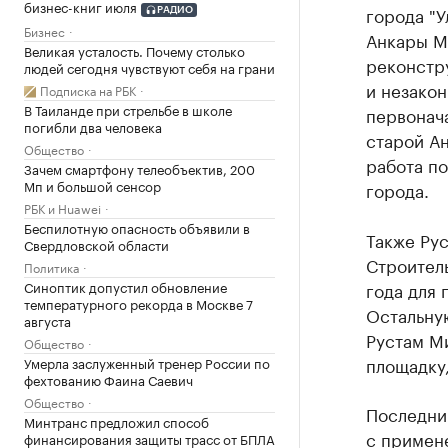
бизнес-книг июля
города "У
РАДИО
Бизнес
Анкары Ме
Великая усталость. Почему столько
реконстру
людей сегодня чувствуют себя на грани
и незако
Подписка на РБК
В Таиланде при стрельбе в школе
первонача
погибли два человека
старой Ан
Общество
работа по
Зачем смартфону телеобъектив, 200
Мп и большой сенсор
города.
РБК и Huawei
Беспилотную опасность объявили в
Также Рус
Свердловской области
Строитель
Политика
Синоптик допустил обновление
года для 
температурного рекорда в Москве 7
Остальну
августа
Рустам М
Общество
площадку,
Умерла заслуженный тренер России по
фехтованию Фаина Саевич
Общество
Последни
Минтранс предложил способ
с примен
финансирования защиты трасс от БПЛА