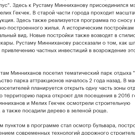
лус". Здесь к Рустаму Минниханову присоединился м
лих Гекчек. В старой части города проходит масшта
кция. Здесь также реализуется программа по сносу 
нно-построенного жилья. А историческим постройкам
льный вид. Новые постройки также возводят в стили
кары. Рустаму Минниханову рассказали о том, как ш
 привлечению частных инвестиций в возрождение эт
там Минниханов посетил тематический парк отдыха "
ство парка аттракционов началось 2 года назад. В ма
посетителей планируется открыть одну часть зоны от
ю территорию парка откроют для посещения в 2016 г
инниханов и Мелих Гекчек осмотрели строительную
 а также посадили дерево в зеленой роще.
м пунктом в программе стал осмотр бульвара, постр
ением современных технологий дорожного строитель