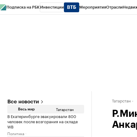
Подписка на РБК
Инвестиции
Мероприятия
Отрасли
Недви
РБК Life
Тренды
Визионеры
Национальные проекты
Город
Стиль
Кр
Спецпроекты СПб
Конференции СПб
Спецпроекты
Проверка конт
Татарстан
Все новости
Татарстан
Весь мир
Р.Ми
В Екатеринбурге эвакуировали 800
человек после возгорания на складе
Анка
WB
Политика