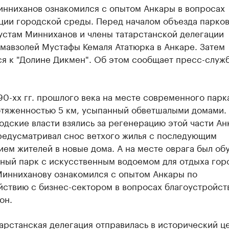
инниханов ознакомился с опытом Анкары в вопросах
ции городской среды. Перед началом объезда парков
устам Минниханов и члены татарстанской делегации
мавзолей Мустафы Кемаля Ататюрка в Анкаре. Затем
я к "Долине Дикмен". Об этом сообщает пресс-служб
90-хх гг. прошлого века на месте современного парк
отяженностью 5 км, усыпанный обветшалыми домами. 
одские власти взялись за регенерацию этой части Ан
редусматривал снос ветхого жилья с последующим
ем жителей в новые дома. А на месте оврага был об
ный парк с искусственным водоемом для отдыха гор
Минниханову ознакомился с опытом Анкары по
йствию с бизнес-сектором в вопросах благоустройст
он.
арстанская делегация отправилась в исторический ц