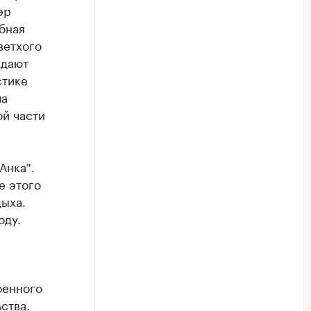
эр
бная
ветхого
 дают
стике
ла
ой части
Анка".
е этого
дыха.
оду.
оенного
ства.