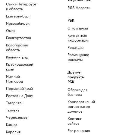
Уведомления
Санкт-Петербург
RSS Новости
и область
Екатеринбург
РБК
Новосибирск
О компании
Омск
Контактная
Башкортостан
информация
Вологодская
Редакция
область
Размещение
Калининград
рекламы
Краснодарский
край
Другие
Нижний
продукты
Новгород
РБК
Пермский край
Облако для
бизнеса
Ростов-на-Дону
Корпоративный
Татарстан
регистратор
Тюмень
доменов
Черноземье
Хостинг
сайтов
Кавказ
Рег.решения
Карелия