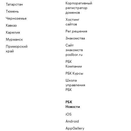
Корпоративный
Татарстан
регистратор
Тюмень
доменов
Черноземье
Хостинг
сайтов
Кавказ
Рег.решения
Карелия
Знакомства
Мурманск
Сайт
Приморский
знакомств
край
podbor.ru
РБК
Компании
РБК Курсы
Школа
управления
РБК
РБК
Новости
iOS
Android
AppGallery