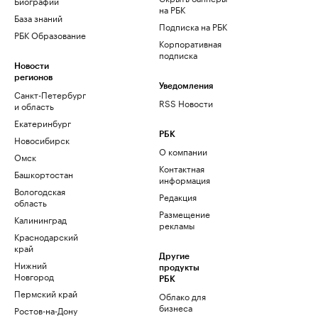
Биографии
на РБК
База знаний
Подписка на РБК
РБК Образование
Корпоративная
подписка
Новости
регионов
Уведомления
Санкт-Петербург
RSS Новости
и область
Екатеринбург
РБК
Новосибирск
О компании
Омск
Контактная
Башкортостан
информация
Вологодская
Редакция
область
Размещение
Калининград
рекламы
Краснодарский
край
Другие
Нижний
продукты
Новгород
РБК
Пермский край
Облако для
бизнеса
Ростов-на-Дону