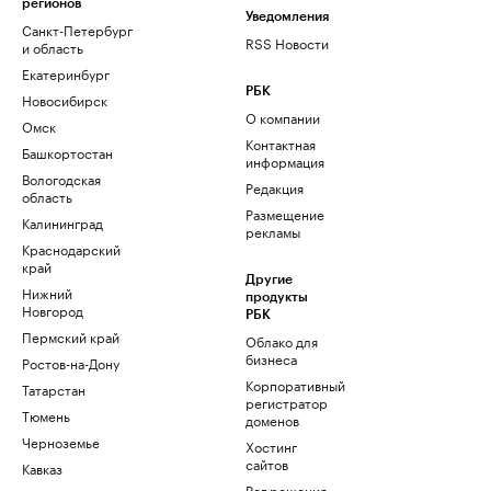
регионов
Уведомления
Санкт-Петербург
RSS Новости
и область
Екатеринбург
РБК
Новосибирск
О компании
Омск
Контактная
Башкортостан
информация
Вологодская
Редакция
область
Размещение
Калининград
рекламы
Краснодарский
край
Другие
Нижний
продукты
Новгород
РБК
Пермский край
Облако для
бизнеса
Ростов-на-Дону
Корпоративный
Татарстан
регистратор
Тюмень
доменов
Черноземье
Хостинг
сайтов
Кавказ
Рег.решения