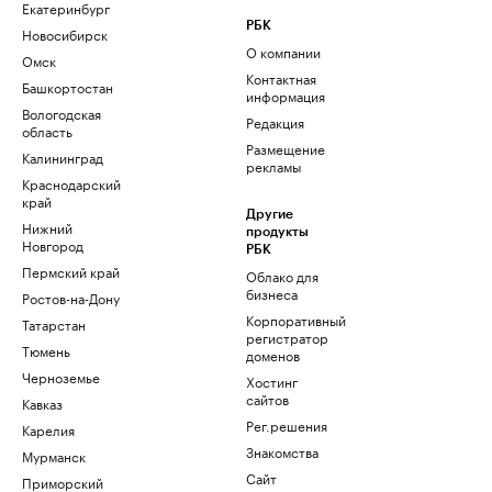
Екатеринбург
РБК
Новосибирск
О компании
Омск
Контактная
Башкортостан
информация
Вологодская
Редакция
область
Размещение
Калининград
рекламы
Краснодарский
край
Другие
Нижний
продукты
Новгород
РБК
Пермский край
Облако для
бизнеса
Ростов-на-Дону
Корпоративный
Татарстан
регистратор
Тюмень
доменов
Черноземье
Хостинг
сайтов
Кавказ
Рег.решения
Карелия
Знакомства
Мурманск
Сайт
Приморский