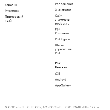
Рег.решения
Карелия
Знакомства
Мурманск
Сайт
Приморский
знакомств
край
podbor.ru
РБК
Компании
РБК Курсы
Школа
управления
РБК
РБК
Новости
iOS
Android
AppGallery
© ООО «БИЗНЕСПРЕСС», АО «РОСБИЗНЕСКОНСАЛТИНГ», 1995–