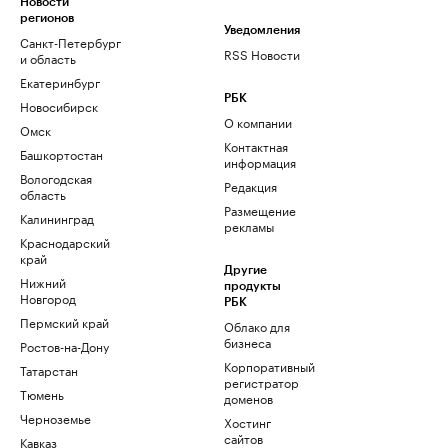
Новости
регионов
Уведомления
Санкт-Петербург
RSS Новости
и область
Екатеринбург
РБК
Новосибирск
О компании
Омск
Контактная
Башкортостан
информация
Вологодская
Редакция
область
Размещение
Калининград
рекламы
Краснодарский
край
Другие
Нижний
продукты
Новгород
РБК
Пермский край
Облако для
бизнеса
Ростов-на-Дону
Корпоративный
Татарстан
регистратор
Тюмень
доменов
Черноземье
Хостинг
сайтов
Кавказ